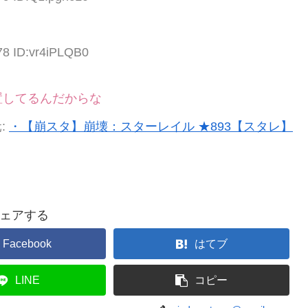
78 ID:vr4iPLQB0
置してるんだからな
:
・【崩スタ】崩壊：スターレイル ★893【スタレ】
ェアする
Facebook
はてブ
LINE
コピー