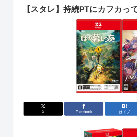
【スタレ】持続PTにカフカっ
X
Facebook
はてブ