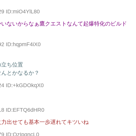
29 ID:miO4YlL80
かいないからなぁ鷹クエストなんて起爆特化のビルド
92 ID:hqpmF4iX0
の立ち位置
なんとかなるか？
.24 ID:+kGDOkqX0
.18 ID:EFTQ6dHR0
火力出せても基本一歩遅れてキツいね
79 ID:QzIpgncL0