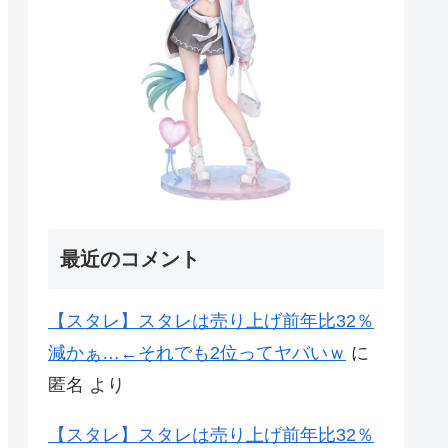
最近のコメント
【スタレ】スタレは売り上げ前年比32％
減かぁ…←それでも2位ってヤバいｗ
に
匿名
より
【スタレ】スタレは売り上げ前年比32％