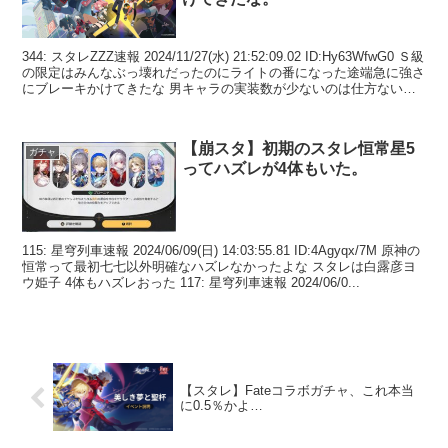
344: スタレZZZ速報 2024/11/27(水) 21:52:09.02 ID:Hy63WfwG0 Ｓ級
の限定はみんなぶっ壊れだったのにライトの番になった途端急に強さ
にブレーキかけてきたな 男キャラの実装数が少ないのは仕方ないけ
ど金と...
【崩スタ】初期のスタレ恒常星5
ガチャ
ってハズレが4体もいた。
115: 星穹列車速報 2024/06/09(日) 14:03:55.81 ID:4Agyqx/7M 原神の
恒常って最初七七以外明確なハズレなかったよな スタレは白露彦ヨ
ウ姫子 4体もハズレおった 117: 星穹列車速報 2024/06/0...
【スタレ】Fateコラボガチャ、これ本当
に0.5％かよ…