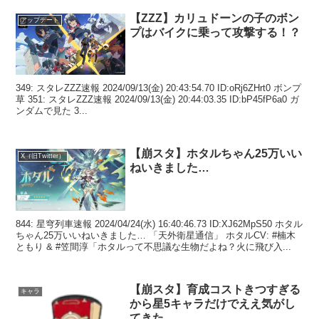
【ZZZ】カリュドーンの子のボン
アップデート
プはバイクに乗って攻撃する！？
349: スタレZZZ速報 2024/09/13(金) 20:43:54.70 ID:oRj6ZHrt0 ボンプ
草 351: スタレZZZ速報 2024/09/13(金) 20:44:03.35 ID:bP45fP6a0 ガ
ンダムで見た 3...
【崩スタ】ホタルちゃん25万いい
X（旧Twitter）
ねいきました…
844: 星穹列車速報 2024/04/24(水) 16:40:46.73 ID:XJ62MpS50 ホタル
ちゃん25万いいねいきました… 「天外衛星通信」 ホタルCV: #楠木
ともり & #笠間淳「ホタルって不思議な生物だよね？火に飛び入...
【崩スタ】育成コストきつすぎる
キャラ
から星5キャラだけでええ気がし
てきた。