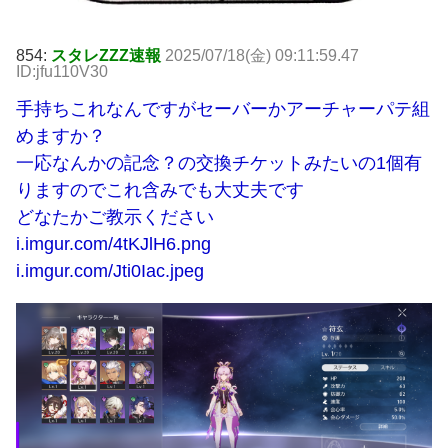
854:
スタレZZZ速報
2025/07/18(金) 09:11:59.47
ID:jfu110V30
手持ちこれなんですがセーバーかアーチャーパテ組
めますか？
一応なんかの記念？の交換チケットみたいの1個有
りますのでこれ含みでも大丈夫です
どなたかご教示ください
i.imgur.com/4tKJlH6.png
i.imgur.com/Jti0Iac.jpeg