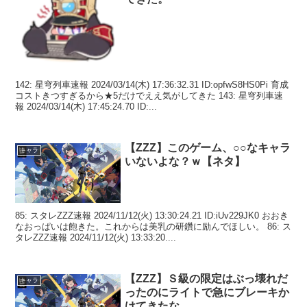
142: 星穹列車速報 2024/03/14(木) 17:36:32.31 ID:opfwS8HS0Pi 育成
コストきつすぎるから★5だけでええ気がしてきた 143: 星穹列車速
報 2024/03/14(木) 17:45:24.70 ID:...
【ZZZ】このゲーム、○○なキャラ
キャラ
いないよな？ｗ【ネタ】
85: スタレZZZ速報 2024/11/12(火) 13:30:24.21 ID:iUv229JK0 おおき
なおっぱいは飽きた。これからは美乳の研鑽に励んでほしい。 86: ス
タレZZZ速報 2024/11/12(火) 13:33:20....
【ZZZ】Ｓ級の限定はぶっ壊れだ
キャラ
ったのにライトで急にブレーキか
けてきたな。