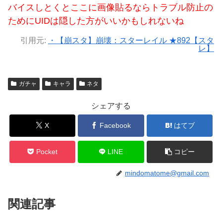
バイスしとくとここに画像貼るならトラブル防止の
ためにUIDは隠した方がいいかもしれないね
引用元:
・【崩スタ】崩壊：スターレイル ★892【スタ
レ】
ガチャ
キャラ
ネタ
シェアする
X
Facebook
はてブ
Pocket
LINE
コピー
mindomatome@gmail.com
関連記事