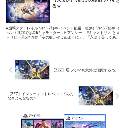
【スタレ】Ver3.7の復刻ヤバすぎ
アップデート
るｗ
#崩壊スターレイル Ver.3.7前半 イベント跳躍（復刻）Ver.3.7前半 イ
ベント跳躍では星5キャラクター #ヒアンシー 、#キャストリス と #
トリビー星5光円錐「空の虹が消えぬように」、「永訣よ美しくあ
れ」と「もしも時が花だったら...
【ZZZ】塔って○○も意外に活躍するね。
【ZZZ】インターノットレベルってみん
な今どんななの？