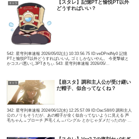
【スタレ】記憶PTと愉悦PT以外
キャラ
どうすればいい？
542: 星穹列車速報 2026/05/02(土) 10:33:56.75 ID:veDPndNy0 記憶
PTと愉悦PT以外どうすればいいん ゴミしかないやん。 今更撃破と
かコスパ悪いし3PTきちぃ 543: 星穹列車速報 2026/05/...
【崩スタ】調和主人公が受け継い
キャラ
だ帽子、似合ってなくね？
342: 星穹列車速報 2024/06/12(水) 12:25:57.09 ID:OacS8/l/0 調和主人
公のノリもそうだが、あの帽子が全く似合ってないように見える 芦
毛ちゃん→ブローチ 芦毛くん→バングル とかじゃダメだったのか つ
う...