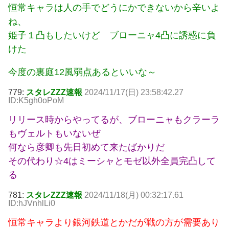
恒常キャラは人の手でどうにかできないから辛いよ
ね、
姫子１凸もしたいけど ブローニャ4凸に誘惑に負
けた
今度の裏庭12風弱点あるといいな～
779:
スタレZZZ速報
2024/11/17(日) 23:58:42.27
ID:K5gh0oPoM
リリース時からやってるが、ブローニャもクラーラ
もヴェルトもいないぜ
何なら彦卿も先日初めて来たばかりだ
その代わり☆4はミーシャとモゼ以外全員完凸して
る
781:
スタレZZZ速報
2024/11/18(月) 00:32:17.61
ID:hJVnhlLi0
恒常キャラより銀河鉄道とかだが戦の方が需要あり