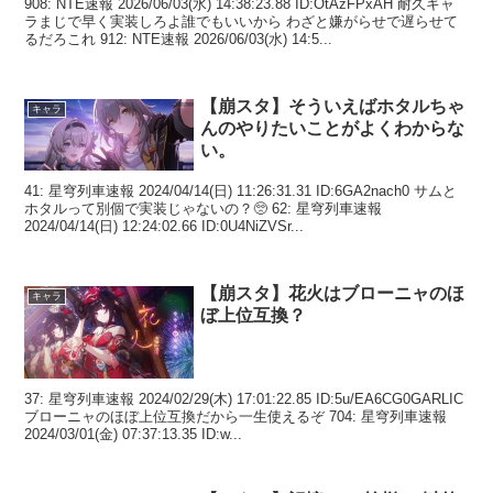
908: NTE速報 2026/06/03(水) 14:38:23.88 ID:OtAzFPxAH 耐久キャ
ラまじで早く実装しろよ誰でもいいから わざと嫌がらせで遅らせて
るだろこれ 912: NTE速報 2026/06/03(水) 14:5...
【崩スタ】そういえばホタルちゃ
キャラ
んのやりたいことがよくわからな
い。
41: 星穹列車速報 2024/04/14(日) 11:26:31.31 ID:6GA2nach0 サムと
ホタルって別個で実装じゃないの？🥺 62: 星穹列車速報
2024/04/14(日) 12:24:02.66 ID:0U4NiZVSr...
【崩スタ】花火はブローニャのほ
キャラ
ぼ上位互換？
37: 星穹列車速報 2024/02/29(木) 17:01:22.85 ID:5u/EA6CG0GARLIC
ブローニャのほぼ上位互換だから一生使えるぞ 704: 星穹列車速報
2024/03/01(金) 07:37:13.35 ID:w...