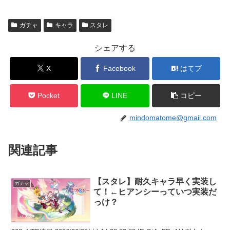
ガチャ
キャラ
スタレ
シェアする
X
Facebook
はてブ
Pocket
LINE
コピー
mindomatome@gmail.com
関連記事
【スタレ】耐久キャラ早く実装し
ガチャ
て！←ヒアンシーっていつ実装だ
っけ？