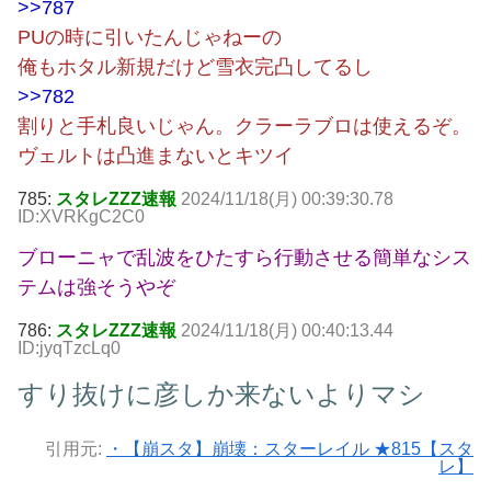
>>787
PUの時に引いたんじゃねーの
俺もホタル新規だけど雪衣完凸してるし
>>782
割りと手札良いじゃん。クラーラブロは使えるぞ。
ヴェルトは凸進まないとキツイ
785:
スタレZZZ速報
2024/11/18(月) 00:39:30.78
ID:XVRKgC2C0
ブローニャで乱波をひたすら行動させる簡単なシス
テムは強そうやぞ
786:
スタレZZZ速報
2024/11/18(月) 00:40:13.44
ID:jyqTzcLq0
すり抜けに彦しか来ないよりマシ
引用元:
・【崩スタ】崩壊：スターレイル ★815【スタ
レ】