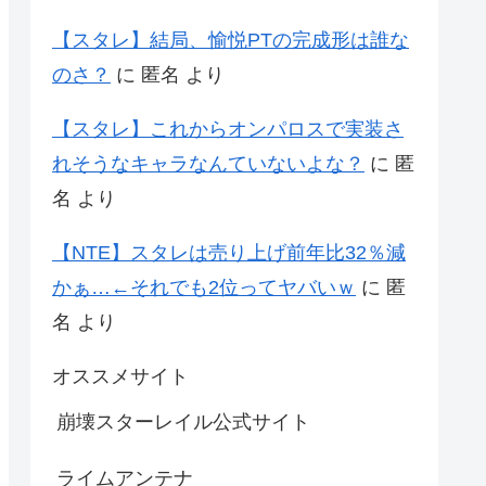
【スタレ】結局、愉悦PTの完成形は誰な
のさ？
に
匿名
より
【スタレ】これからオンパロスで実装さ
れそうなキャラなんていないよな？
に
匿
名
より
【NTE】スタレは売り上げ前年比32％減
かぁ…←それでも2位ってヤバいｗ
に
匿
名
より
オススメサイト
崩壊スターレイル公式サイト
ライムアンテナ