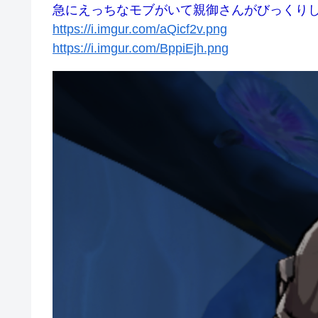
急にえっちなモブがいて親御さんがびっくり
https://i.imgur.com/aQicf2v.png
https://i.imgur.com/BppiEjh.png