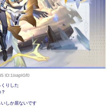
5 ID:1ixapIGf0
っくりした
の？
らいしか居ないです