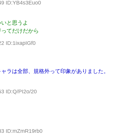
.49 ID:YB4s3Euo0
いいと思うよ
評ってだけだから
2 ID:1ixapIGf0
キャラは全部、規格外って印象がありました。
63 ID:Q/PI2o/20
.33 ID:mZmR19rb0