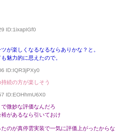
9 ID:1ixapIGf0
ンツが楽しくなるなるならありかな？と。
ても魅力的に思えたので。
06 ID:IQR3jPXy0
の持続の方が楽しそう
9.57 ID:EOHhmU6X0
まで微妙な評価なんだろ
余裕があるなら引いておけ
ったのが真停雲実装で一気に評価上がったからな