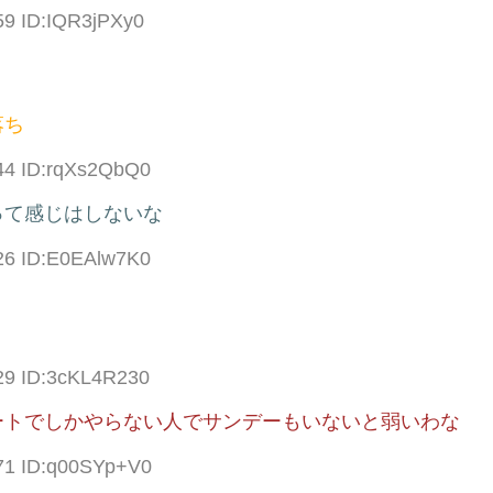
59 ID:IQR3jPXy0
落ち
.44 ID:rqXs2QbQ0
って感じはしないな
.26 ID:E0EAlw7K0
.29 ID:3cKL4R230
ートでしかやらない人でサンデーもいないと弱いわな
.71 ID:q00SYp+V0