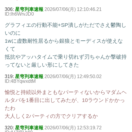
306:
星穹列車速報
2026/07/06(月) 12:10:46.21
ID:lh6WrvJD0
グラフィエの行動不能+SP潰しがただでさえ鬱陶し
いのに
1wに虚数耐性居るから銀狼とモーディスが使えな
くて
抵抗やアッハタイムで乗り切れず刃ちゃんか撃破持
ってないと厳しい形にしてきた
319:
星穹列車速報
2026/07/06(月) 12:49:50.02
ID:4BYqwxdtM
愉悦と持続以外まともなパーティないからマダムヘ
ルタパを1番目に出してみたが、10ラウンドかかっ
たわ
大人しく2パーティの方でクリアするか
320:
星穹列車速報
2026/07/06(月) 12:53:19.72