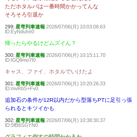
ただホタルパは一番時間かかってんな
そろそろ引退か
299:
星穹列車速報
2026/07/06(月) 10:03:08.63
ID:EyNduhri0
帰ったらやるけどムズイん？
300:
星穹列車速報
2026/07/06(月) 10:15:11.70
ID:IGQ9mo7l0
キャス、ファイ、ホタルでいけたよ
301:
星穹列車速報
2026/07/06(月) 10:20:26.33
ID:mvRbS+Fv0
追加石の条件が12R以内だから型落ちPTに足引っ張
られるとキツイかも
302:
星穹列車速報
2026/07/06(月) 10:38:30.37
ID:5fB6SGYN0
グラフィエ倒すの時間かかるわ