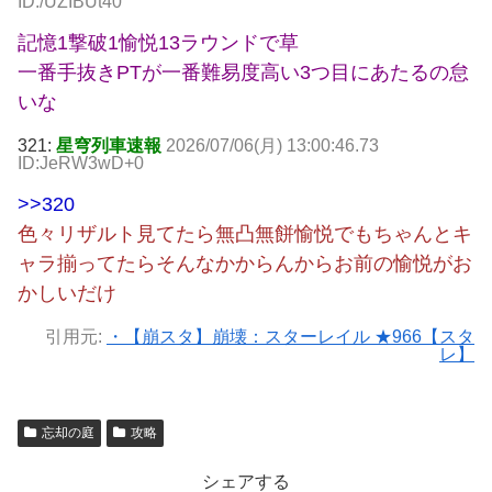
ID:/UZIBUt40
記憶1撃破1愉悦13ラウンドで草
一番手抜きPTが一番難易度高い3つ目にあたるの怠
いな
321:
星穹列車速報
2026/07/06(月) 13:00:46.73
ID:JeRW3wD+0
>>320
色々リザルト見てたら無凸無餅愉悦でもちゃんとキ
ャラ揃ってたらそんなかからんからお前の愉悦がお
かしいだけ
引用元:
・【崩スタ】崩壊：スターレイル ★966【スタ
レ】
忘却の庭
攻略
シェアする