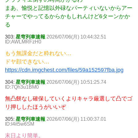
まあ、愉悦と記憶以外碌なパーティいないからアー
チャーでやってるからかもしれんけど6ターンかか
る
303:
星穹列車速報
2026/07/06(月) 10:44:32.51
ID:AWLMRFzH0
もう無課金だと粋れない…
ドヤ顔できない…
https://cdn.imgchest.com/files/59a152597fba.jpg
304:
星穹列車速報
2026/07/06(月) 10:51:25.74
ID:7Qh3u1BM0
無凸餅なし確保していくよりキャラ厳選して凸でゴ
リ押ししたほうがいいぞ
305:
星穹列車速報
2026/07/06(月) 11:00:37.01
ID:I4it5w6SM
末日より簡単。