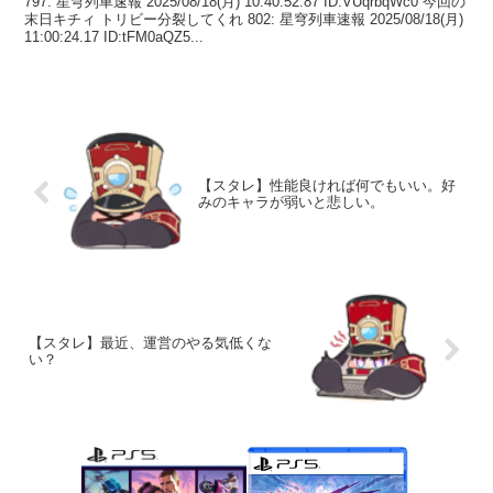
797: 星穹列車速報 2025/08/18(月) 10:40:52.87 ID:VUqrbqWc0 今回の
末日キチィ トリビー分裂してくれ 802: 星穹列車速報 2025/08/18(月)
11:00:24.17 ID:tFM0aQZ5...
【スタレ】性能良ければ何でもいい。好
みのキャラが弱いと悲しい。
【スタレ】最近、運営のやる気低くな
い？