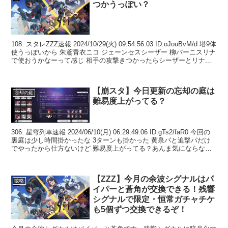
つかうっぽい？
108: スタレZZZ速報 2024/10/29(火) 09:54:56.03 ID:oJouBvM/d 塔9体
使うっぽいから 朱鳶青衣ニコ ジェーンセスシーザー 柳バーニスリナ
で使おうかなーって感じ 相手の攻撃きつかったらシーザーとリナ...
【崩スタ】今日更新の忘却の庭は
忘却の庭
難易度上がってる？
306: 星穹列車速報 2024/06/10(月) 06:29:49.06 ID:gTs2/faR0 今回の
裏庭は少し時間掛かったな 3ターンも掛かった 黄泉パと追撃パだけ
でやったから仕方ないけど 難易度上がってる？あんま気にならない
レベル...
【ZZZ】今月の余波シグナルはパ
攻略
イパーと蒼角が交換できる！残響
シグナルで限定・恒常ガチャチケ
も5個ずつ交換できるぞ！