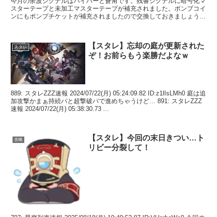
今月の余波シグナルはパイパーと蒼角です。残響シグナルに暗号化マ
スターテープと未加工マスターテープが補充されました。ポンプコイ
ンにもポンプチケットが補充されましたので交換しておきましょう。
#ゼンゼロ pic.twitter.com/ix8Qb...
【スタレ】忘却の庭が更新された
スタレ
ぞ！お前らもう楽勝だよなｗ
889: スタレZZZ速報 2024/07/22(月) 05:24:09.82 ID:z1lIsLMh0 庭は追
加攻撃かまぁ持続パと超撃破パで進めちゃうけど… 891: スタレZZZ
速報 2024/07/22(月) 05:38:30.73 ...
【スタレ】今回の末日きつい…ト
攻略
リビー分裂して！