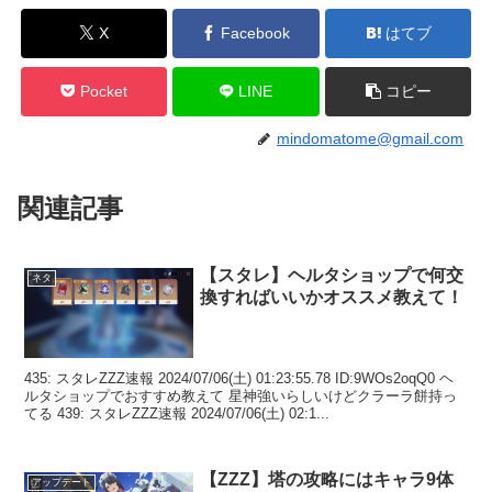
X
Facebook
はてブ
Pocket
LINE
コピー
mindomatome@gmail.com
関連記事
【スタレ】ヘルタショップで何交
ネタ
換すればいいかオススメ教えて！
435: スタレZZZ速報 2024/07/06(土) 01:23:55.78 ID:9WOs2oqQ0 ヘ
ルタショップでおすすめ教えて 星神強いらしいけどクラーラ餅持っ
てる 439: スタレZZZ速報 2024/07/06(土) 02:1...
【ZZZ】塔の攻略にはキャラ9体
アップデート