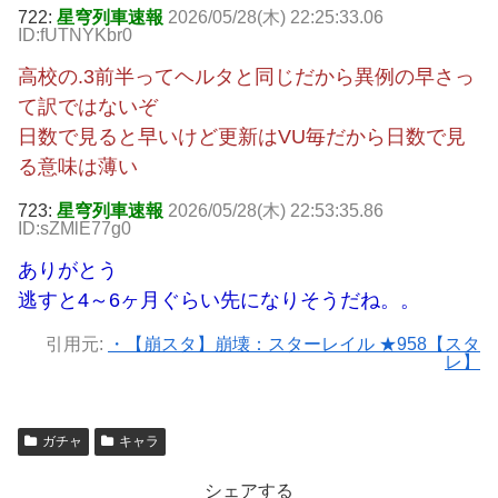
722:
星穹列車速報
2026/05/28(木) 22:25:33.06
ID:fUTNYKbr0
高校の.3前半ってヘルタと同じだから異例の早さっ
て訳ではないぞ
日数で見ると早いけど更新はVU毎だから日数で見
る意味は薄い
723:
星穹列車速報
2026/05/28(木) 22:53:35.86
ID:sZMlE77g0
ありがとう
逃すと4～6ヶ月ぐらい先になりそうだね。。
引用元:
・【崩スタ】崩壊：スターレイル ★958【スタ
レ】
ガチャ
キャラ
シェアする