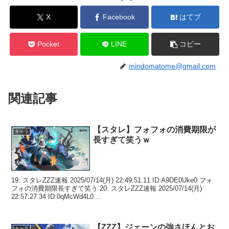
X
Facebook
はてブ
Pocket
LINE
コピー
mindomatome@gmail.com
関連記事
【スタレ】フォフォの消費期限が
キャラ
長すぎて笑うｗ
19: スタレZZZ速報 2025/07/14(月) 22:49:51.11 ID:A9DE0Uke0 フォ
フォの消費期限長すぎて笑う 20: スタレZZZ速報 2025/07/14(月)
22:57:27.34 ID:0qMcWd4L0 ...
【ZZZ】ジェーンの強さほんとお
キャラ