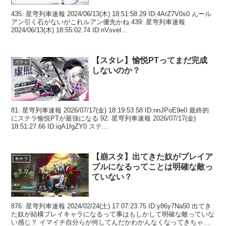
435: 星穹列車速報 2024/06/13(木) 18:51:58.29 ID:4ArZ7V0s0 んール
アン引く石がないがこれルアン優先かね 439: 星穹列車速報
2024/06/13(木) 18:55:02.74 ID:nVsvel...
【スタレ】愉悦PTってまだ完成
ガチャ
しないのか？
81: 星穹列車速報 2026/07/17(金) 18:19:53.58 ID:nnJPoE9e0 最終的
にステラ愉悦PTが最強になる 92: 星穹列車速報 2026/07/17(金)
18:51:27.66 ID:iqA1fgZY0 ステ...
【崩スタ】出てきた奴がプレイア
キャラ
ブルになるってことは明確な敵っ
ていない？
876: 星穹列車速報 2024/02/24(土) 17:07:23.75 ID:y86y7Na50 出てき
た奴が結構プレイキャラになるって事はもしかして明確な敵っていな
い感じ？ イマイチ自分らが何してんだかわかんなくなってきちゃっ