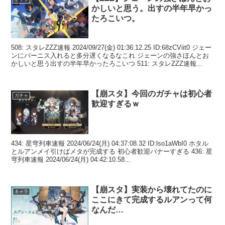
かしいと思う。出すの半年早かっ
たろこいつ。
508: スタレZZZ速報 2024/09/27(金) 01:36:12.25 ID:68zCViit0 ジェー
ンにバーニス入れると多分遅くなるなこれ ジェーンの強さほんとお
かしいと思う出すの半年早かったろこいつ 511: スタレZZZ速報...
【崩スタ】今回のガチャは初心者
ガチャ
歓迎すぎるｗ
434: 星穹列車速報 2024/06/24(月) 04:37:08.32 ID:lso1aWbI0 ホタル
とルアンメイ引けばメタが完成する 初心者歓迎バナーすぎる 436: 星
穹列車速報 2024/06/24(月) 04:42:10.58...
【崩スタ】実装から壊れてたのに
キャラ
ここにきて完成するルアンって何
なんだ…