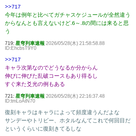
>>717
今年は例年と比べてガチャスケジュールが全然違う
からなんとも言えないけど.6～.8の間には来ると思
う
719:
星穹列車速報
2026/05/28(木) 21:58:58.88
ID:EhcbsT9Y0
>>717
キャラ次第なのでどうなるか分からん
伸びに伸びた乱破コースもあり得るし
すぐ来た爻光の例もある
721:
星穹列車速報
2026/05/28(木) 22:16:37.48
ID:tmLoAtN70
復刻キャラはキャラによって頻度違うんだよな
サンデーやトリビー、ホタルなんてこれで何回目だ
というくらいに復刻きてるしな