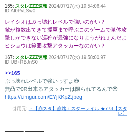
165:
スタレZZZ速報
2024/07/17(水) 19:54:06.44
ID:AI0PvLSw0
レイシオはぶっ壊れレベルで強いのかい？
敵が複数出てきて援軍まで呼ぶこのゲームで単体攻
撃しかできない巡狩が最強になりようがねぇんだよ
ヒショウは範囲攻撃アタッカーなのかい？
167:
スタレZZZ速報
2024/07/17(水) 19:58:00.97
ID:UB+RBJnS0
>>165
ぶっ壊れレベルで強いっすよ😎
無凸で0R出来るアタッカーは限られてるんで😎
https://i.imgur.com/EYjKKpZ.jpeg
引用元:
・【崩スタ】崩壊：スターレイル ★773【スタ
レ】