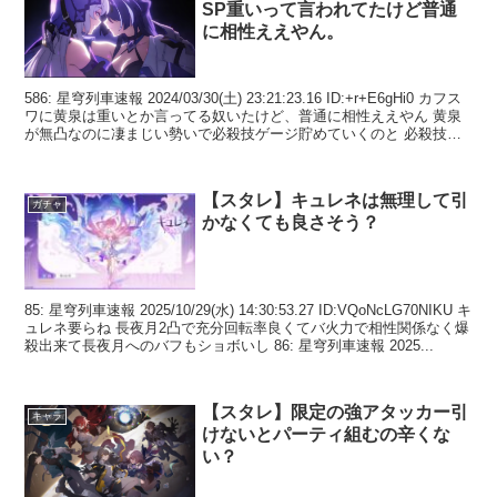
SP重いって言われてたけど普通
に相性ええやん。
586: 星穹列車速報 2024/03/30(土) 23:21:23.16 ID:+r+E6gHi0 カフス
ワに黄泉は重いとか言ってる奴いたけど、普通に相性ええやん 黄泉
が無凸なのに凄まじい勢いで必殺技ゲージ貯めていくのと 必殺技火
力がMA...
【スタレ】キュレネは無理して引
ガチャ
かなくても良さそう？
85: 星穹列車速報 2025/10/29(水) 14:30:53.27 ID:VQoNcLG70NIKU キ
ュレネ要らね 長夜月2凸で充分回転率良くてバ火力で相性関係なく爆
殺出来て長夜月へのバフもショボいし 86: 星穹列車速報 2025...
【スタレ】限定の強アタッカー引
キャラ
けないとパーティ組むの辛くな
い？