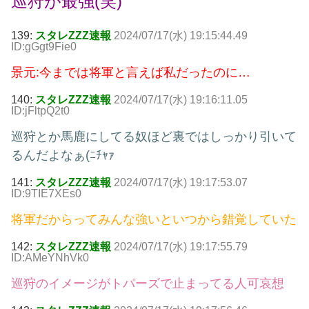
巡狩が最強(笑)
139:
スタレZZZ速報
2024/07/17(水) 19:15:44.49
ID:gGgt9Fie0
景元:今までは将軍と言えば私だったのに…
140:
スタレZZZ速報
2024/07/17(水) 19:16:11.05
ID:jFltpQ2t0
巡狩とか馬鹿にしてる奴ほど裏ではしっかり引いて
るんだよなぁ(ﾆﾁｬｧ
141:
スタレZZZ速報
2024/07/17(水) 19:17:53.07
ID:9TIE7XEs0
将軍だからってみんな強いといつから錯覚していた
142:
スタレZZZ速報
2024/07/17(水) 19:17:55.79
ID:AMeYNhVk0
巡狩のイメージがトパーズで止まってる人可哀想