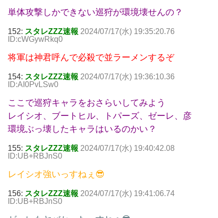
単体攻撃しかできない巡狩が環境壊せんの？
152:
スタレZZZ速報
2024/07/17(水) 19:35:20.76
ID:cWGywRkq0
将軍は神君呼んで必殺で並ラーメンするぞ
154:
スタレZZZ速報
2024/07/17(水) 19:36:10.36
ID:AI0PvLSw0
ここで巡狩キャラをおさらいしてみよう
レイシオ、ブートヒル、トパーズ、ゼーレ、彦
環境ぶっ壊したキャラはいるのかい？
155:
スタレZZZ速報
2024/07/17(水) 19:40:42.08
ID:UB+RBJnS0
レイシオ強いっすねぇ😎
156:
スタレZZZ速報
2024/07/17(水) 19:41:06.74
ID:UB+RBJnS0