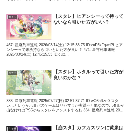
の編成で...
【スタレ】ヒアンシーって持って
ガチャ
ないなら引いた方がいい？
467: 星穹列車速報 2026/03/14(土) 12:15:38.75 ID:zaF5kFqwdPi ヒア
ンシーって未所持なら引いといた方が良い？ 471: 星穹列車速報
2026/03/14(土) 12:45:15.53 ID:cUz...
【スタレ】ホタルって引いた方が
ガチャ
良いのかな？
333: 星穹列車速報 2025/07/27(日) 02:51:37.71 ID:wO5hRzrt0 スタ
レ…というかホヨバのゲームはリセマラが実質不可能なのでホタルが
出なければPS5からスタレをアンストするわ 334: 星穹列車速報 20...
【崩スタ】カフカスワンに黄泉は
キャラ