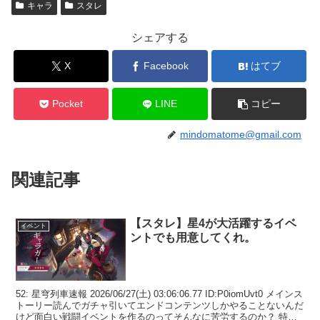
キャラ
スタレ
シェアする
X
Facebook
はてブ
Pocket
LINE
コピー
mindomatome@gmail.com
関連記事
【スタレ】星4が大活躍するイベ
イベント
ントでも用意してくれ。
52: 星穹列車速報 2026/06/27(土) 03:06:06.77 ID:P0iomUvt0 メインス
トーリー読んでガチャ引いてエンドコンテンツしかやることないんだ
けど面白い戦闘イベントを作るのってそんなに苦労するのか？ 特定