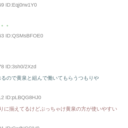
69 ID:Eqj0rw1Y0
。。。
2.63 ID:QSMsBFOE0
78 ID:3sh0/2Xzd
おるので黄泉と組んで働いてもらうつもりや
.12 ID:pLBQG8HJ0
なりに揃えてるけどぶっちゃけ黄泉の方が使いやすい