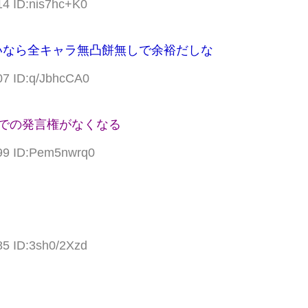
14 ID:nis7hc+K0
いなら全キャラ無凸餅無しで余裕だしな
07 ID:q/JbhcCA0
での発言権がなくなる
.99 ID:Pem5nwrq0
85 ID:3sh0/2Xzd