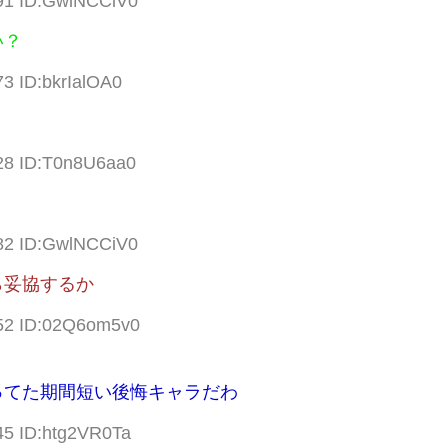
.91 ID:GwlNCCiV0
い？
73 ID:bkrIalOA0
.28 ID:T0n8U6aa0
.82 ID:GwlNCCiV0
ら妥協するか
.52 ID:02Q6om5v0
ってた期間短い後悔キャラだわ
45 ID:htg2VR0Ta