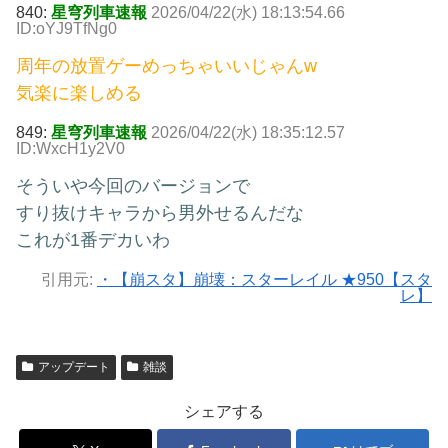
840:
星穹列車速報
2026/04/22(水) 18:13:54.66
ID:oYJ9TfNg0
周年の放置ゲーめっちゃいいじゃんw
気楽に楽しめる
849:
星穹列車速報
2026/04/22(水) 18:35:12.57
ID:WxcH1y2V0
そういや今回のバージョンで
すり抜けキャラから男外せるんだな
これが1番デカいわ
引用元:
・【崩スタ】崩壊：スターレイル ★950【スタ
レ】
アップデート
雑談
シェアする