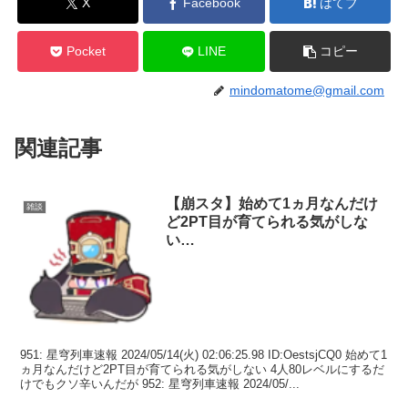
X
Facebook
はてブ
Pocket
LINE
コピー
mindomatome@gmail.com
関連記事
【崩スタ】始めて1ヵ月なんだけ
雑談
ど2PT目が育てられる気がしな
い…
951: 星穹列車速報 2024/05/14(火) 02:06:25.98 ID:OestsjCQ0 始めて1
ヵ月なんだけど2PT目が育てられる気がしない 4人80レベルにするだ
けでもクソ辛いんだが 952: 星穹列車速報 2024/05/...