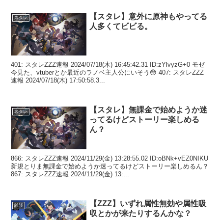
【スタレ】意外に原神もやってる
スタレ
人多くてビビる。
401: スタレZZZ速報 2024/07/18(木) 16:45:42.31 ID:zYlvyzG+0 モゼ
今見た、vtuberとか最近のラノベ主人公にいそう😳 407: スタレZZZ
速報 2024/07/18(木) 17:50:58.3...
【スタレ】無課金で始めようか迷
スタレ
ってるけどストーリー楽しめる
ん？
866: スタレZZZ速報 2024/11/29(金) 13:28:55.02 ID:oBNk+vEZ0NIKU
新規とりま無課金で始めようか迷ってるけどストーリー楽しめるん？
867: スタレZZZ速報 2024/11/29(金) 13:...
【ZZZ】いずれ属性無効や属性吸
雑談
収とかが来たりするんかな？