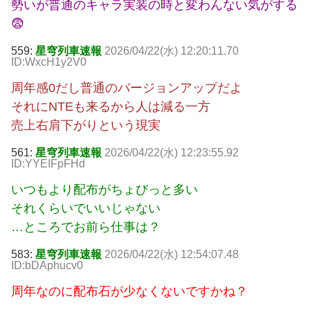
勢いが普通のキャラ実装の時と変わんない気がする
😨
559:
星穹列車速報
2026/04/22(水) 12:20:11.70
ID:WxcH1y2V0
周年感0だし普通のバージョンアップだよ
それにNTEも来るから人は減る一方
売上右肩下がりという現実
561:
星穹列車速報
2026/04/22(水) 12:23:55.92
ID:YYEIFpFHd
いつもより配布がちょびっと多い
それくらいでいいじゃない
…ところでお前ら仕事は？
583:
星穹列車速報
2026/04/22(水) 12:54:07.48
ID:bDAphucv0
周年なのに配布石が少なくないですかね？