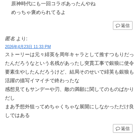
原神時代にも一回コラボあったんやね
めっちゃ褒められてるよ
返信
匿名
より:
2026年4月23日 11:33 PM
ストーリーは元々緋英を周年キャラとして推すつもりだっ
たんだろうなという名残があったし突貫工事で銀狼に使令
要素生やしたんだろうけど、結局そのせいで緋英も銀狼も
活躍の描写イマイチで終わったな
感想見てもサンデーや刃、敵の満願に関してのものばかり
だし
まあ予想外狙ってめちゃくちゃな展開にしなかっただけ良
しではある
返信