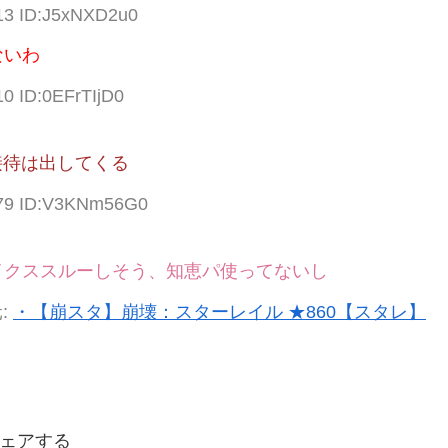
.13 ID:J5xNXD2u0
ないわ
10 ID:0EFrTIjD0
接待は出してくる
.79 ID:V3KNm56G0
イクススルーしそう、知恵パ使ってないし
:
・【崩スタ】崩壊：スターレイル ★860【スタレ】
ェアする