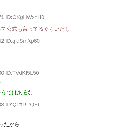
3.71 ID:OXgHWxnH0
って公式も言ってるぐらいだし
.52 ID:qldSmXp60
…
30 ID:TVdKf5L50
て
そうではあるな
03 ID:QLffRRQYr
ったから