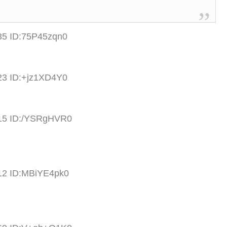
35 ID:75P45zqn0
23 ID:+jz1XD4Y0
.15 ID:/YSRgHVR0
.12 ID:MBiYE4pk0