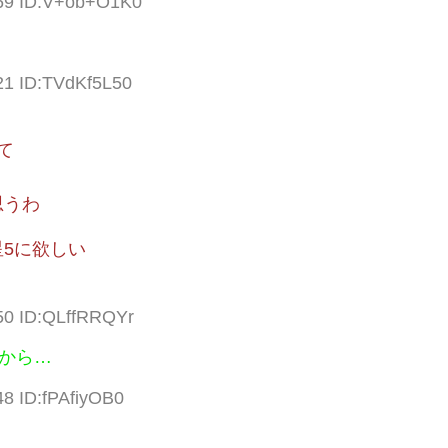
.69 ID:V+ob+O1K0
21 ID:TVdKf5L50
て
思うわ
5に欲しい
50 ID:QLffRRQYr
だから…
48 ID:fPAfiyOB0