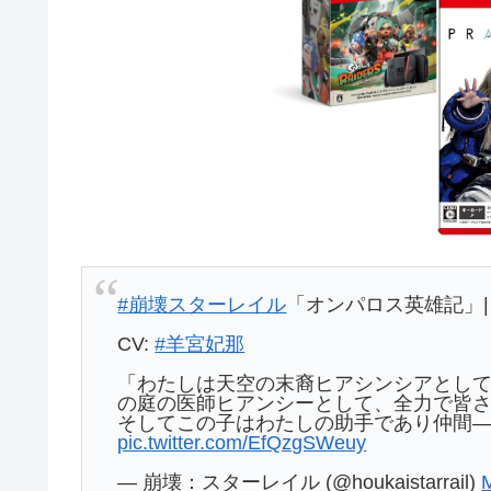
#崩壊スターレイル
「オンパロス英雄記」
CV:
#羊宮妃那
「わたしは天空の末裔ヒアシンシアとし
の庭の医師ヒアンシーとして、全力で皆
そしてこの子はわたしの助手であり仲間
pic.twitter.com/EfQzgSWeuy
— 崩壊：スターレイル (@houkaistarrail)