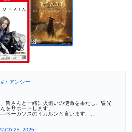
|
#ヒアンシー
て、皆さんと一緒に火追いの使命を果たし、昏光
さんをサポートします。
——ペーガソスのイカルンと言います。…
March 25, 2025