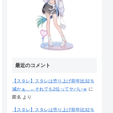
最近のコメント
【スタレ】スタレは売り上げ前年比32％
減かぁ…←それでも2位ってヤバいｗ
に
匿名
より
【スタレ】スタレは売り上げ前年比32％