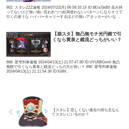
902: スタレZZZ速報 2024/07/22(月) 06:58:33.15 ID:9E/a7jkB0 花火持
ってないけど強い強い言われつつ結局使わないパターンになりそうで
引くの迷うな ハイパーキャリーするほどの強いアタッカーがいない
だけ...
【崩スタ】無凸無モチ光円錐で引
ガチャ
くなら黄泉と鏡流どっちがいい？
888: 星穹列車速報 2024/04/13(土) 21:07:47.80 ID:UYU5BGtm0 無凸
無餅で引くなら黄泉と鏡流どっちの方が良い？ 890: 星穹列車速報
2024/04/13(土) 21:11:54.38 ID:lG8N...
【スタレ】悲しくない過去の持ち主なん
てスタレにいるのか？