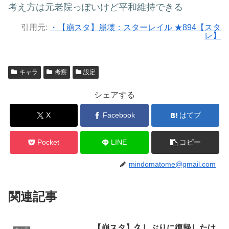
考え方は元老院っぽいけど平和維持できる
引用元:
・【崩スタ】崩壊：スターレイル ★894【スタ
レ】
キャラ
考察
設定
シェアする
X
Facebook
はてブ
Pocket
LINE
コピー
mindomatome@gmail.com
関連記事
【崩スタ】久しぶりに復帰したけ