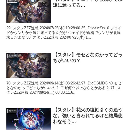
キャラ
遠に迷ってる…
29: スタレZZZ速報 2024/07/25(木) 10:28:00.35 ID:lgeMf0h+0 ジェイ
ドかウンリか永遠に迷ってるんだが ジェイドが虚構でウンリが裏庭
末日だよな 33: スタレZZZ速報 2024/07/25(木) 1...
【スタレ】モゼとなのかってどっ
キャラ
ちがいいの？
70: スタレZZZ速報 2024/09/14(土) 08:26:42.97 ID:cOBMDGlh0 モゼ
となのかってどっちがいいの？ モゼ何凸以上ならとかある？ 71: ス
タレZZZ速報 2024/09/14(土) 08:30:11.6...
【スタレ】花火の復刻引くの迷う
ガチャ
な。強いと言われてるけど結局使
わなそう…