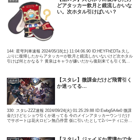
キャラ
どアタッカー飲月と鏡流しかいな
い。次ホタル引けばいい？
144: 星穹列車速報 2024/05/18(土) 11:04:06.90 ID:HEYFhEDTa 久し
ぶりに復帰したからアタッカーが飲月と鏡流しかいないけど次ホタル
引けば何とかなる？ 黄泉はキャラが嫌いだから復刻来ても引く気に
ならん 1...
【スタレ】微課金だけど飛霄引く
ガチャ
か迷ってる…
330: スタレZZZ速報 2024/09/24(火) 01:25:29.88 ID:Ewbg5A4e0 微課
金だけどヒショウ引くか迷ってる 今のメインアタッカーウンリだけ
でサポートは花火ロビン無凸停雲 仮に引いたとして2パーティに分け
るな...
【スタレ】ジェイドか雲璃かで永