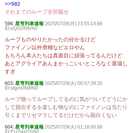
>>582
それまでのループ全部載せ
596:
星穹列車速報
2025/07/28(月) 23:55:14.66
ID:eQSDHtVA0
ループものやりたかったの分かるけど
ファイノン以外滑稽なピエロやん
もちろん本人たちは真面目に頑張ってるんだけど
あとアグライアあんまかっこいいところなく退場し
すぎ
603:
星穹列車速報
2025/07/29(火) 00:57:39.35
ID:idgmV6WN0
ループ物ってループしてるのに気がついてどうにか
して脱出するを楽しむ物なのにファイノンは当たり
引くまでリセマラしてるだけだから面白くない
604:
星穹列車速報
2025/07/29(火) 01:16:00.68
ID:EU7wxDSB0