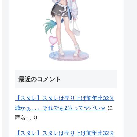
最近のコメント
【スタレ】スタレは売り上げ前年比32％
減かぁ…←それでも2位ってヤバいｗ
に
匿名
より
【スタレ】スタレは売り上げ前年比32％