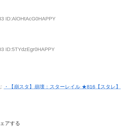
.33 ID:AlOHtAcG0HAPPY
.03 ID:5TYdzEgr0HAPPY
:
・【崩スタ】崩壊：スターレイル ★816【スタレ】
ェアする