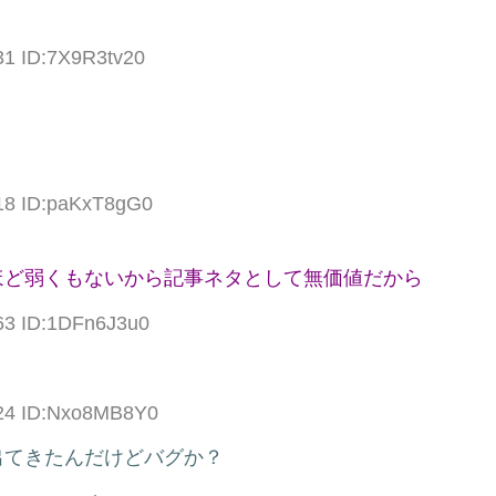
31 ID:7X9R3tv20
.18 ID:paKxT8gG0
ほど弱くもないから記事ネタとして無価値だから
.63 ID:1DFn6J3u0
.24 ID:Nxo8MB8Y0
出てきたんだけどバグか？