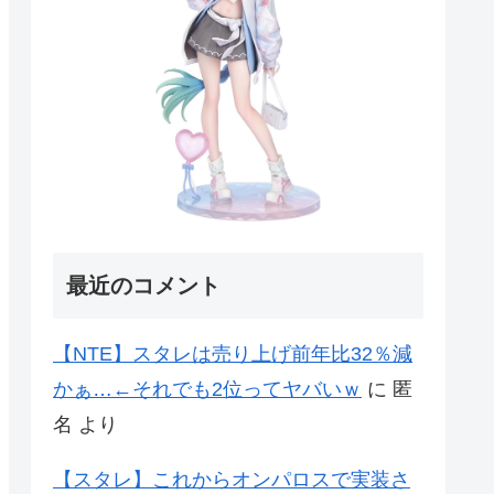
最近のコメント
【NTE】スタレは売り上げ前年比32％減
かぁ…←それでも2位ってヤバいｗ
に
匿
名
より
【スタレ】これからオンパロスで実装さ