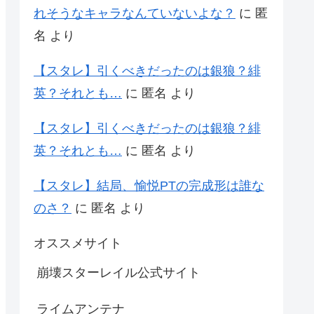
れそうなキャラなんていないよな？
に
匿
名
より
【スタレ】引くべきだったのは銀狼？緋
英？それとも…
に
匿名
より
【スタレ】引くべきだったのは銀狼？緋
英？それとも…
に
匿名
より
【スタレ】結局、愉悦PTの完成形は誰な
のさ？
に
匿名
より
オススメサイト
崩壊スターレイル公式サイト
ライムアンテナ