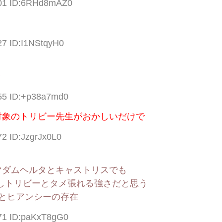
.01 ID:6RHd8mAZ0
27 ID:I1NStqyH0
き
.55 ID:+p38a7md0
対象のトリビー先生がおかしいだけで
72 ID:JzgrJx0L0
マダムヘルタとキャストリスでも
るしトリビーとタメ張れる強さだと思う
とヒアンシーの存在
.71 ID:paKxT8gG0