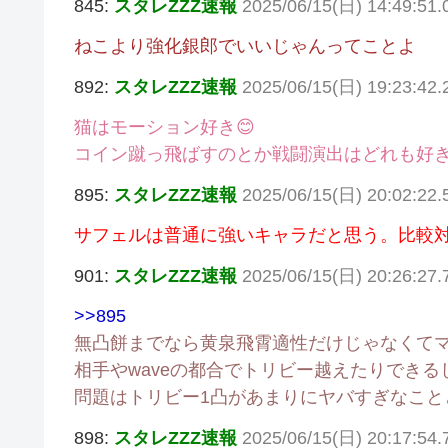
845:
スタレZZZ速報
2025/06/15(日) 14:49:51
ねこより強化銀郎でいいじゃんってことよ
892:
スタレZZZ速報
2025/06/15(日) 19:23:42.
猫はモーション好き😊
コイン蹴っ飛ばすのとか戦闘演出はどれも好
895:
スタレZZZ速報
2025/06/15(日) 20:02:22
サフェルは普通に強いキャラだと思う。比較
901:
スタレZZZ速報
2025/06/15(日) 20:26:27.
>>895
無凸餅までなら黄泉飛霄適性だけじゃなくて
相手やwaveの都合でトリビー越えたりでき
問題はトリビー1凸があまりにヤバすぎなこと
898:
スタレZZZ速報
2025/06/15(日) 20:17:54