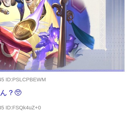
3.45 ID:PSLCPBEWM
ん？🥺
.35 ID:FSQk4uZ+0