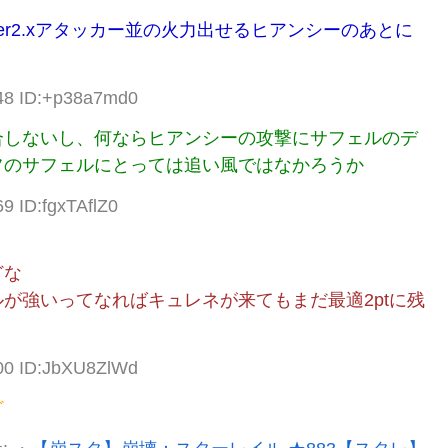
r2.xアタッカー並の火力出せるヒアンシーのあとに
.48 ID:+p38a7md0
合しないし、何ならヒアンシーの攻撃にサフェルのデ
フのサフェルにとっては追い風ではなかろうか
9 ID:fgxTAflZ0
どな
が強いってなればキュレネが来てもまだ最適2ptに残
.00 ID:JbXU8ZlWd
ど