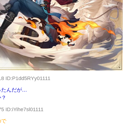
.18 ID:P1dd5RYy01111
ったんだが…
か？
5 ID:iYihe7sl01111
ので