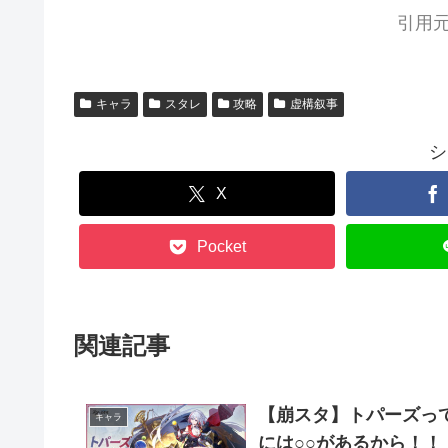
引用元
キャラ
スタレ
攻略
虚構叙事
シ
X
Pocket
関連記事
【崩スタ】トパーズっ
キャラ
には○○があるから！！