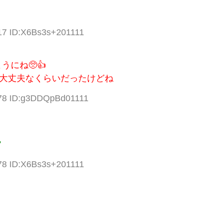
.17 ID:X6Bs3s+201111
にね🥺👍
も大丈夫なくらいだったけどね
.78 ID:g3DDQpBd01111
フ
.78 ID:X6Bs3s+201111