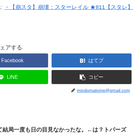
:
・【崩スタ】崩壊：スターレイル ★811【スタレ】
ェアする
Facebook
はてブ
LINE
コピー
mindomatome@gmail.com
て結局一度も日の目見なかったな。←は？トパーズ