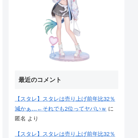
最近のコメント
【スタレ】スタレは売り上げ前年比32％
減かぁ…←それでも2位ってヤバいｗ
に
匿名
より
【スタレ】スタレは売り上げ前年比32％