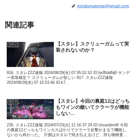
mindomatome@gmail.com
関連記事
【スタレ】スクリューガムって実
ガチャ
装されないのか？
816: スタレZZZ速報 2024/08/28(水) 07:05:52.52 ID:bsfBddNj0 サンデ
ー実装確定？ スクリューガムが欲しい 817: スタレZZZ速報
2024/08/28(水) 07:15:53.66 ID:k7...
【スタレ】今回の裏庭12はどっち
キャラ
もワインの敵いてクラーラが機能
しない…
235: スタレZZZ速報 2024/07/23(火) 11:16:37.29 ID:UisaxbtmM 今回
の裏庭12どっちもワインカスばかりでクラーラ反撃がまるで機能し
ないから終わった。 片側はホタルで焼き払えるけど、持ち物検査レ