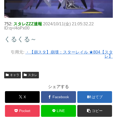
752:
スタレZZZ速報
2024/10/11(金) 21:05:32.22
ID:q+/4oPx00
くるくる～
引用元:
・【崩スタ】崩壊：スターレイル ★804【スタ
レ】
キャラ
スタレ
シェアする
X
Facebook
はてブ
Pocket
LINE
コピー