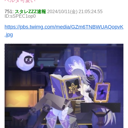
ヘルタ可愛い
751:
スタレZZZ速報
2024/10/11(金) 21:05:24.55
ID:sSPEC1op0
https://pbs.twimg.com/media/GZm6TNBWUAQopvK
.jpg