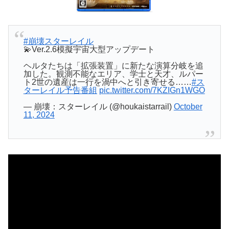
#崩壊スターレイル
💫Ver.2.6模擬宇宙大型アップデート
ヘルタたちは「拡張装置」に新たな演算分岐を追
加した。観測不能なエリア、学士と天才、ルパー
ト2世の遺産は一行を渦中へと引き寄せる……
#ス
ターレイル予告番組
pic.twitter.com/7KZIGn1WGO
— 崩壊：スターレイル (@houkaistarrail)
October
11, 2024