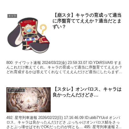
イルマ...
【崩スタ】キャラの育成って適当
キャラ
に序盤育ててええか？適当だとま
ずい？
800: テイワット速報 2024/03/22(金) 23:59:33.07 ID:YDtRSVAf0 すま
んこれだけ教えてくれ、キャラの育成って適当に序盤育ててええか？
どれ育成するかは答えてくれなくてええんだけど適当にしたらまずい
感じ？ ...
【スタレ】オンパロス、キャラは
アップデート
良かったんだけどさ…
492: 星穹列車速報 2026/02/22(日) 17:16:46.09 ID:ublb7YUcd オンパ
ロス、キャラは良かったんだけどさ ぶっちゃけオンパロス鯖をさっ
さとぶっ壊せばそれでOKだったのが何とも… 495: 星穹列車速報 2...