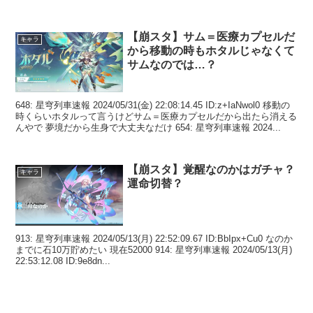
【崩スタ】サム＝医療カプセルだ
キャラ
から移動の時もホタルじゃなくて
サムなのでは…？
648: 星穹列車速報 2024/05/31(金) 22:08:14.45 ID:z+IaNwol0 移動の
時くらいホタルって言うけどサム＝医療カプセルだから出たら消える
んやで 夢境だから生身で大丈夫なだけ 654: 星穹列車速報 2024...
【崩スタ】覚醒なのかはガチャ？
キャラ
運命切替？
913: 星穹列車速報 2024/05/13(月) 22:52:09.67 ID:BbIpx+Cu0 なのか
までに石10万貯めたい 現在52000 914: 星穹列車速報 2024/05/13(月)
22:53:12.08 ID:9e8dn...