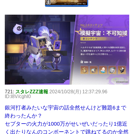
721:
スタレZZZ速報
2024/10/28(月) 12:37:29.96
ID:I8V/cghI0
銀河打者みたいな宇宙の話全然せんけど難題6まで
終わったんか？
セプターの火力が1000万がせいぜいだったり1億近
く出たりなんのコンポーネントで跳ねてるのか全然