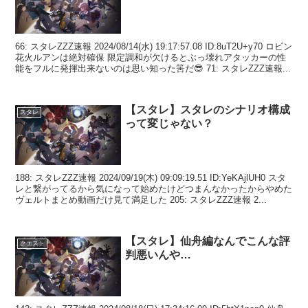
66: スタレZZZ速報 2024/08/14(水) 19:17:57.08 ID:8uT2U+y70 ロビン
花火ルアンは絶対確保 限定調和が欠けるとぶっ壊れアタッカーの性
能をフルに発揮出来ないのは思い知った筈だ😎 71: スタレZZZ速報...
【スタレ】スタレのシナリオ構成
スタレ
って変じゃない？
188: スタレZZZ速報 2024/09/19(木) 09:09:19.51 ID:YeKAjlUH0 スタ
レと繋がってるから気になって始めたけどつまんなかったからやめた
ヴェルトまとめ動画だけ見て満足した 205: スタレZZZ速報 2...
【スタレ】仙舟編なんでこんな評
クエスト
判悪いんや…