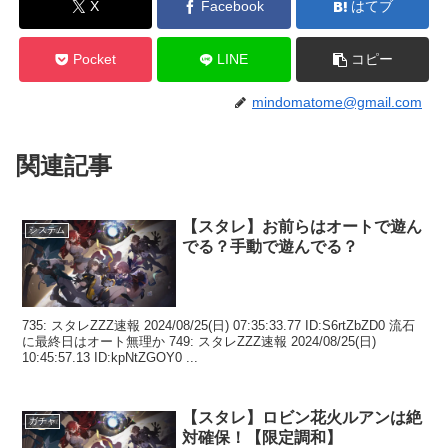
X
Facebook
はてブ
Pocket
LINE
コピー
mindomatome@gmail.com
関連記事
【スタレ】お前らはオートで遊ん
システム
でる？手動で遊んでる？
735: スタレZZZ速報 2024/08/25(日) 07:35:33.77 ID:S6rtZbZD0 流石
に最終日はオート無理か 749: スタレZZZ速報 2024/08/25(日)
10:45:57.13 ID:kpNtZGOY0 ...
【スタレ】ロビン花火ルアンは絶
ガチャ
対確保！【限定調和】