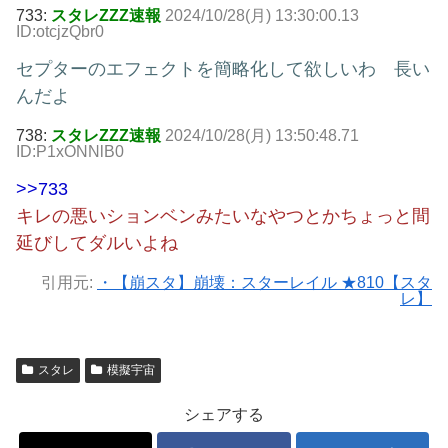
733:
スタレZZZ速報
2024/10/28(月) 13:30:00.13
ID:otcjzQbr0
セプターのエフェクトを簡略化して欲しいわ 長い
んだよ
738:
スタレZZZ速報
2024/10/28(月) 13:50:48.71
ID:P1xONNlB0
>>733
キレの悪いションベンみたいなやつとかちょっと間
延びしてダルいよね
引用元:
・【崩スタ】崩壊：スターレイル ★810【スタ
レ】
スタレ
模擬宇宙
シェアする