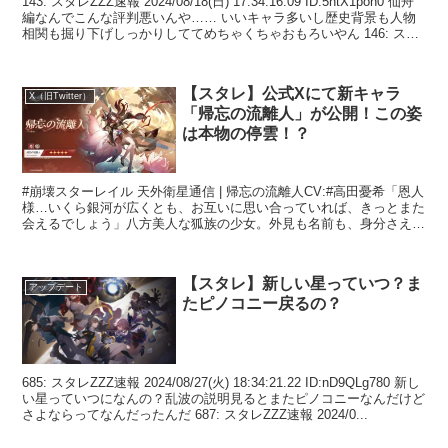
143: スタレZZZ速報 2024/08/18(日) 17:34:16.09 ID:5htX1pon0 仙舟
編なんでこんな評判悪いんや…… いいキャラ多いし歴史背景も人物
相関も掘り下げしっかりしててめちゃくちゃおもろいやん 146: ス
タ...
【スタレ】公式Xにて新キャラ
X（旧Twitter）
「帰忘の流離人」が公開！この姿
は本物の停雲！？
#崩壊スターレイル 天外衛星通信 | 帰忘の流離人CV:#高田憂希「恩人
様…いくら銀河が広くとも、お互いに思い合っていれば、きっとまた
会えるでしょう」八方美人な狐族の少女。外見も名前も、身分さえも
奪われてしまった。… pic.twitter...
【スタレ】新しい星っていつ？ま
アップデート
たピノコニー戻るの？
685: スタレZZZ速報 2024/08/27(火) 18:34:21.22 ID:nD9QLg780 新し
い星っていつになんの？乱波の説明見るとまたピノコニーなんだけど
さよならってなんだったんだ 687: スタレZZZ速報 2024/0...