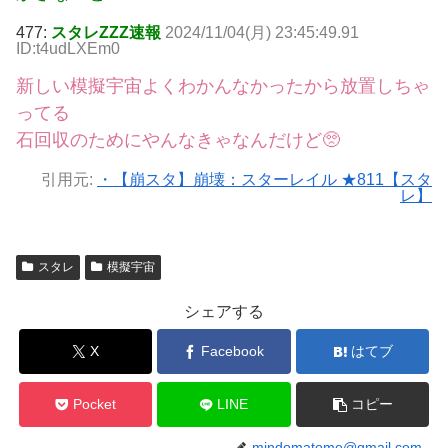
477:
スタレZZZ速報
2024/11/04(月) 23:45:49.91
ID:t4udLXEm0
新しい模擬宇宙よくわかんなかったから放置しちゃ
ってる
石回収のためにやんなきゃなんだけど🥺
引用元:
・【崩スタ】崩壊：スターレイル ★811【スタ
レ】
スタレ
模擬宇宙
シェアする
X
Facebook
はてブ
Pocket
LINE
コピー
mindomatome@gmail.com