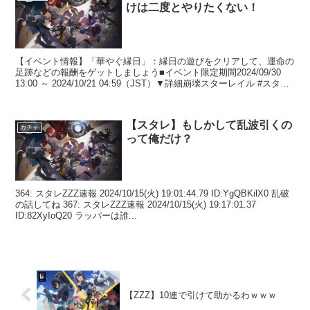
けは二度とやりたくない！
【イベント情報】「華やぐ縁日」：縁日の遊びをクリアして、運命の
足跡などの報酬をゲットしましょう■イベント限定期間2024/09/30
13:00 ～ 2024/10/21 04:59（JST）▼詳細崩壊スターレイル #スター
レイル pic....
【スタレ】もしかして乱波引くの
ガチャ
って俺だけ？
364: スタレZZZ速報 2024/10/15(火) 19:01:44.79 ID:YgQBKilX0 乱破
の話してね 367: スタレZZZ速報 2024/10/15(火) 19:17:01.37
ID:82XyIoQ20 ラッパーは誰...
【ZZZ】10連で引けて助かるわｗｗｗ