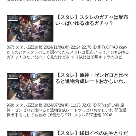
【スタレ】スタレのガチャは配布
ガチャ
いっぱいゆるゆるガチャ？
867: スタレZZZ速報 2024/11/06(水) 22:24:22.78 ID:fPFuQFrA0 始め
たてのときスタレのこと調べてたらスタレは配布いっぱいでゆるゆる
ガチャ！みたいなのよく見たけどさ すり抜けは初期キャラのみピッ
ク排出...
【スタレ】原神・ゼンゼロと比べ
スタレ
ると遺物合成レートおかしいわ。
969: スタレZZZ速報 2024/07/29(月) 11:23:02.68 ID:RP/zgPLM0 原
神・ゼンゼロと比べると遺物合成レートやっぱりおかしいわ 部位選
択出来るにしてもせめて6個だろ 971: スタレZZZ速報 2024/...
【スタレ】縁日イベのあやとりだ
イベント