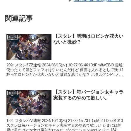
関連記事
【スタレ】雲璃はロビンか花火い
キャラ
ないと微妙？
209: スタレZZZ速報 2024/08/15(木) 10:27:06.46 ID:iPm8wEBi0 雲離
使いたくて餅とフォフォは引いたんだけど 停雲は入れるとして残り1
枠ってロビンとか花火いないと微妙な感じかな？ ホタルアンPTメイ
ン...
【スタレ】毎バージョン女キャラ
ガチャ
実装するのやめて欲しい。
122: スタレZZZ速報 2024/10/10(木) 21:00:15.73 ID:qMe4TDno01010
スタレは毎バージョン女キャラ実装するのやめて欲しい たまには新
規は男だけとか女は復刻だけみたいなバージョンやれマジで 134:...