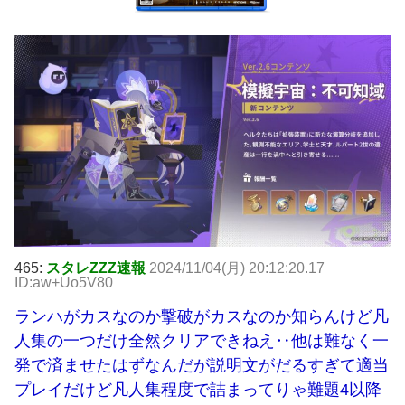
465:
スタレZZZ速報
2024/11/04(月) 20:12:20.17
ID:aw+Uo5V80
ランハがカスなのか撃破がカスなのか知らんけど凡
人集の一つだけ全然クリアできねえ‥他は難なく一
発で済ませたはずなんだが説明文がだるすぎて適当
プレイだけど凡人集程度で詰まってりゃ難題4以降