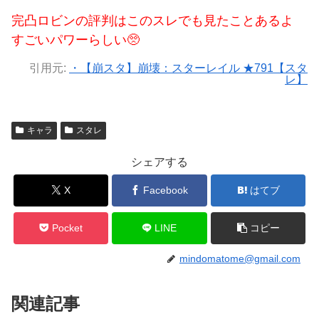
完凸ロビンの評判はこのスレでも見たことあるよ
すごいパワーらしい🥺
引用元:
・【崩スタ】崩壊：スターレイル ★791【スタ
レ】
キャラ
スタレ
シェアする
X
Facebook
はてブ
Pocket
LINE
コピー
mindomatome@gmail.com
関連記事