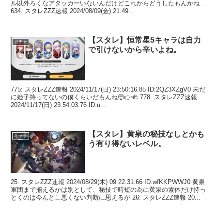
ル以外ろくなアタッカーいないんだけどこれからどうしたもんかね…
634: スタレZZZ速報 2024/08/09(金) 21:49...
【スタレ】恒常星5キャラは自力
ガチャ
で引けないから辛いよね。
775: スタレZZZ速報 2024/11/17(日) 23:50:16.85 ID:2QZ3XZgV0 未だ
に姫子持ってないの僕くらいだもんね🥺👉🫲 778: スタレZZZ速報
2024/11/17(日) 23:54:03.76 ID:u...
【スタレ】黄泉の秘技なしとかも
キャラ
う有り得ないレベル。
25: スタレZZZ速報 2024/08/29(木) 09:22:31.66 ID:wfKKPWWJ0 黄泉
軍団まで揃えるかは別として、秘技で時短の為に黄泉の素体だけ持っ
とくのは今んとこ悪くない判断に思えるが 26: スタレZZZ速報 20...