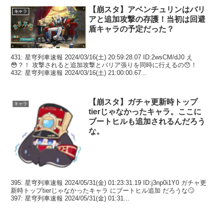
【崩スタ】アベンチュリンはバリ
キャラ
アと追加攻撃の存護！当初は回避
盾キャラの予定だった？
431: 星穹列車速報 2024/03/16(土) 20:59:28.07 ID:2wsCM/dJ0 え
😳？！ 攻撃されると追加攻撃とバリア張りを同時に行えるの😯！
432: 星穹列車速報 2024/03/16(土) 21:00:00.67...
【崩スタ】ガチャ更新時トップ
キャラ
tierじゃなかったキャラ。ここに
ブートヒルも追加されるんだろう
な。
395: 星穹列車速報 2024/05/31(金) 01:23:31.19 ID:j3np0i1Y0 ガチャ更
新時トップtierじゃなかったキャラ にブートヒル追加 だろうな🙄
397: 星穹列車速報 2024/05/31(金) 01:31...