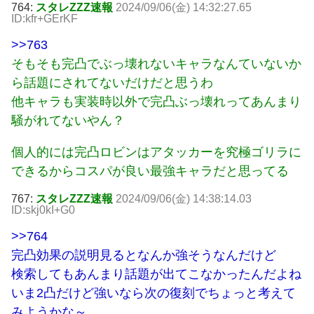
764:
スタレZZZ速報
2024/09/06(金) 14:32:27.65
ID:kfr+GErKF
>>763
そもそも完凸でぶっ壊れないキャラなんていないか
ら話題にされてないだけだと思うわ
他キャラも実装時以外で完凸ぶっ壊れってあんまり
騒がれてないやん？
個人的には完凸ロビンはアタッカーを究極ゴリラに
できるからコスパが良い最強キャラだと思ってる
767:
スタレZZZ速報
2024/09/06(金) 14:38:14.03
ID:skj0kI+G0
>>764
完凸効果の説明見るとなんか強そうなんだけど
検索してもあんまり話題が出てこなかったんだよね
いま2凸だけど強いなら次の復刻でちょっと考えて
みようかな～