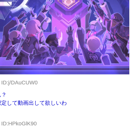
6 ID:j/DAuCUW0
ん？
想定して動画出して欲しいわ
8 ID:HPkoGlK90