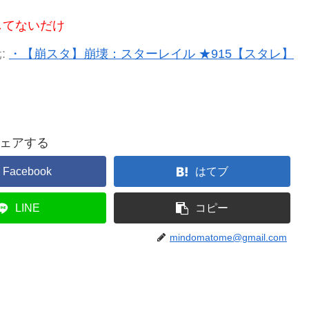
してないだけ
:
・【崩スタ】崩壊：スターレイル ★915【スタレ】
ェアする
Facebook
はてブ
LINE
コピー
mindomatome@gmail.com