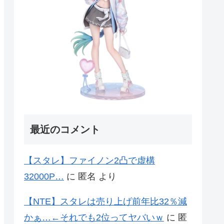
最近のコメント
【スタレ】ファイノン2凸で虚構
32000P…
に
匿名
より
【NTE】スタレは売り上げ前年比32％減
かぁ…←それでも2位ってヤバいｗ
に
匿