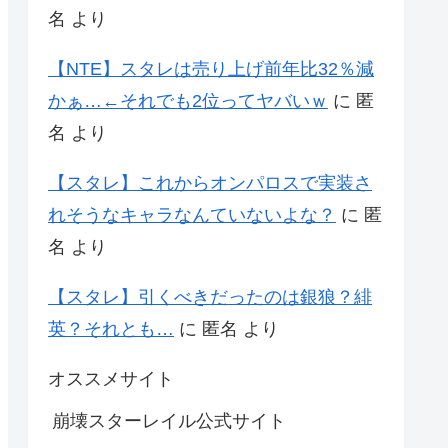
名
より
【NTE】スタレは売り上げ前年比32％減
かぁ…←それでも2位ってヤバいｗ
に
匿
名
より
【スタレ】これからオンパロスで実装さ
れそうなキャラなんていないよな？
に
匿
名
より
【スタレ】引くべきだったのは銀狼？緋
英？それとも…
に
匿名
より
オススメサイト
崩壊スターレイル公式サイト