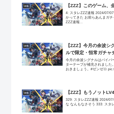
【ZZZ】このゲーム
攻略
4: スタレZZZ速報 2024/07/0
かってきた お前らあんまガチ
ZZZ速報...
【ZZZ】今月の余波
攻略
ルで限定・恒常ガチャ
今月の余波シグナルはパイパ
ターテープが補充されました
おきましょう。#ゼンゼロ pic.twitt
【ZZZ】もうノットL
攻略
329: スタレZZZ速報 2024/07
な なんもなさそう 333: スタレZZZ速