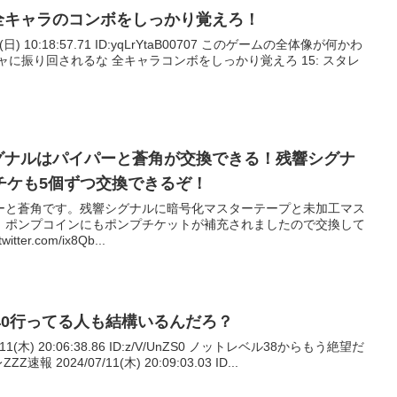
、全キャラのコンボをしっかり覚えろ！
7(日) 10:18:57.71 ID:yqLrYtaB00707 このゲームの全体像が何かわ
ャに振り回されるな 全キャラコンボをしっかり覚えろ 15: スタレ
シグナルはパイパーと蒼角が交換できる！残響シグナ
チケも5個ずつ交換できるぞ！
ーと蒼角です。残響シグナルに暗号化マスターテープと未加工マス
。ポンプコインにもポンプチケットが補充されましたので交換して
er.com/ix8Qb...
V40行ってる人も結構いるんだろ？
/11(木) 20:06:38.86 ID:z/V/UnZS0 ノットレベル38からもう絶望だ
報 2024/07/11(木) 20:09:03.03 ID...