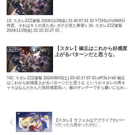
13: スタレZZZ速報 2024/11/29(金) 21:45:07.61 ID:Y71H1uYv0NIKU
停雲、それはキミの見た光♪ ボクが見た希望♫ 16: スタレZZZ速報
2024/11/29(金) 22:10:10.27 ID...
【スタレ】椒丘はこれから好感度
キャラ
上がるパターンだと思うな。
742: スタレZZZ速報 2024/08/03(土) 03:42:17.87 ID:sfP2kJ+b0 椒丘
はこれから好感度上がるパターンだと思うな というかスタレの男キ
ャラはなんだかんだ皆好感度高い。敵のサンデーですら嫌いになれな
い 7...
【スタレ】サフェルはアグライアのパー
ツだったら良かったのに…