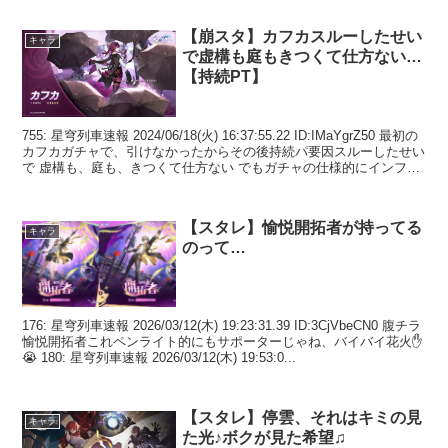
【崩スタ】カフカスルーしたせい
キャラ
で虚構も庭もきつくて仕方ない…
【持続PT】
755: 星穹列車速報 2024/06/18(火) 16:37:55.22 ID:IMaYgrZ50 最初の
カフカガチャで、引けなかったからその後持続パ要因スルーしたせい
で 虚構も、庭も、きつくて仕方ない でもガチャの仕様的にインフレ
しかし...
【スタレ】愉悦開拓者が持ってる
キャラ
のって…
176: 星穹列車速報 2026/03/12(木) 19:23:31.39 ID:3CjVbeCN0 腹チラ
愉悦開拓者これペンライト的にもサポーターじゃね、バイバイ花火✋
😭 180: 星穹列車速報 2026/03/12(木) 19:53:0...
【スタレ】停雲、それはキミの見
キャラ
た光♪ボクが見た希望♫