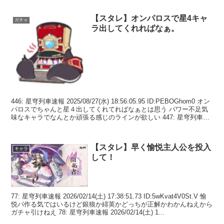
【スタレ】オンパロスで星4キャ
ガチャ
ラ出してくれればなぁ。
446: 星穹列車速報 2025/08/27(水) 18:56:05.95 ID:PEBOGhom0 オン
パロスでちゃんと星４出してくれてればなぁとは思う パワー不足気
味なキャラでなんとか頑張る感じのラインが欲しい 447: 星穹列車速
報 ...
【スタレ】早く愉悦主人公を投入
キャラ
して！
77: 星穹列車速報 2026/02/14(土) 17:38:51.73 ID:5wKvat4V0St.V 愉
悦パ作る気ではいるけど銀狼か緋英かどっちが正解かわかんねえから
ガチャ引けねえ 78: 星穹列車速報 2026/02/14(土) 1...