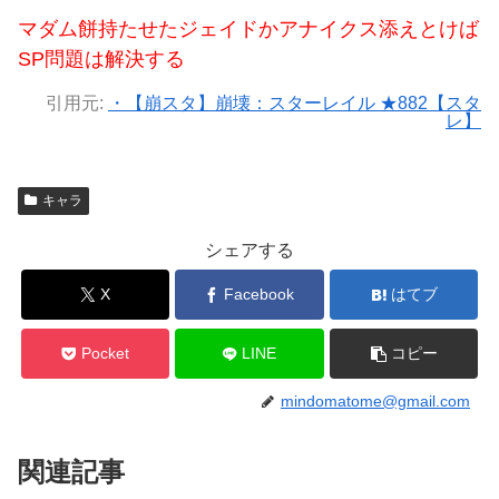
マダム餅持たせたジェイドかアナイクス添えとけば
SP問題は解決する
引用元:
・【崩スタ】崩壊：スターレイル ★882【スタ
レ】
キャラ
シェアする
X
Facebook
はてブ
Pocket
LINE
コピー
mindomatome@gmail.com
関連記事