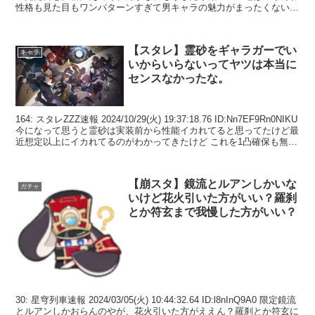
性格も見た目もワンパターンすぎて男キャラの魅力がまったくないの
がこ...
【スタレ】霊砂をギャラガーでい
キャラ
いからいらないってヤツは本当に
センスなかったな。
164: スタレZZZ速報 2024/10/29(火) 19:37:18.76 ID:Nn7EF9Rn0NIKU
今になって思うと霊砂は実装前から性能イカれてると思ってたけど最
近想定以上にイカれてるのがわかってきたけど これを1凸確保も無
凸...
【崩スタ】鏡流とルアンしかいな
ガチャ
いけど花火引いた方がいい？羅刹
とか符玄まで我慢した方がいい？
30: 星穹列車速報 2024/03/05(火) 10:44:32.64 ID:l8nInQ9A0 限定鏡流
とルアンしかおらんのやが、花火引いた方がええん？羅刹とか符玄に