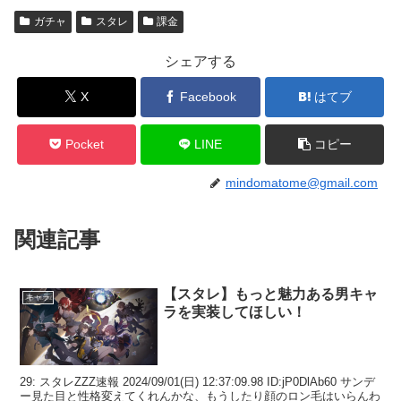
ガチャ
スタレ
課金
シェアする
X
Facebook
はてブ
Pocket
LINE
コピー
mindomatome@gmail.com
関連記事
【スタレ】もっと魅力ある男キャ
キャラ
ラを実装してほしい！
29: スタレZZZ速報 2024/09/01(日) 12:37:09.98 ID:jP0DlAb60 サンデ
ー見た目と性格変えてくれんかな、もうしたり顔のロン毛はいらんわ