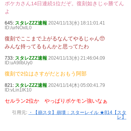
ポケカさん14日連続1位だぞ。復刻如きじゃ勝てん
よ
645:
スタレZZZ速報
2024/11/13(水) 18:11:01.41
ID:/urNOxIL0
復刻でここまで上がるなんてやるじゃん🥺
みんな持ってるもんかと思ってたわ
733:
スタレZZZ速報
2024/11/13(水) 21:46:04.09
ID:uA9lIbUy0
復刻で2位はさすがだとおもう阿部
821:
スタレZZZ速報
2024/11/14(木) 05:00:41.79
ID:vLin1lK10
セルラン2位か やっぱりポケモン強いなぁ
引用元:
・【崩スタ】崩壊：スターレイル ★814【スタ
レ】