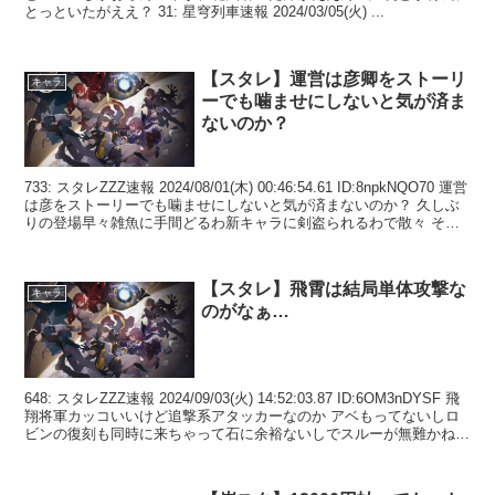
とっといたがええ？ 31: 星穹列車速報 2024/03/05(火) ...
【スタレ】運営は彦卿をストーリ
キャラ
ーでも噛ませにしないと気が済ま
ないのか？
733: スタレZZZ速報 2024/08/01(木) 00:46:54.61 ID:8npkNQO70 運営
は彦をストーリーでも噛ませにしないと気が済まないのか？ 久しぶ
りの登場早々雑魚に手間どるわ新キャラに剣盗られるわで散々 その
新キャ...
【スタレ】飛霄は結局単体攻撃な
キャラ
のがなぁ…
648: スタレZZZ速報 2024/09/03(火) 14:52:03.87 ID:6OM3nDYSF 飛
翔将軍カッコいいけど追撃系アタッカーなのか アベもってないしロ
ビンの復刻も同時に来ちゃって石に余裕ないしでスルーが無難かねえ
649...