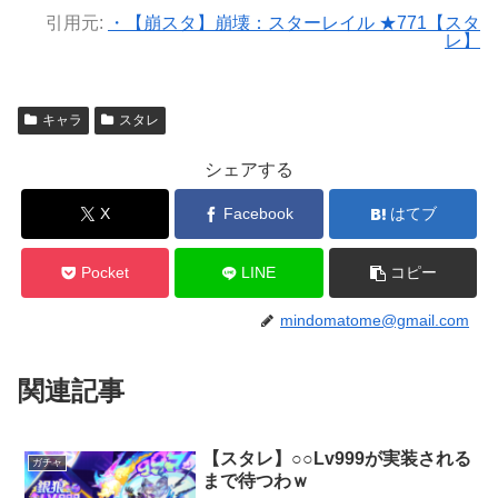
引用元:
・【崩スタ】崩壊：スターレイル ★771【スタ
レ】
キャラ
スタレ
シェアする
X
Facebook
はてブ
Pocket
LINE
コピー
mindomatome@gmail.com
関連記事
【スタレ】○○Lv999が実装される
ガチャ
まで待つわｗ