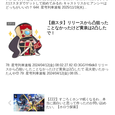
だけスタダでゲットして始めてみるわ キャストリスかヒアンシーは
どっちがいいの？ 644: 星穹列車速報 2025/11/19(水)...
【崩スタ】リリースから凸狙った
ガチャ
ことなかったけど黄泉は2凸した
で！
78: 星穹列車速報 2024/04/12(金) 08:02:27.82 ID:3GGYH9dk0 リリー
スから凸狙いしたことなかったけど黄泉は2凸したで 花火使いたかっ
たんや🥺 79: 星穹列車速報 2024/04/12(金) 08:05...
【ZZZ】すごろくホンマ眠くなるわ…本
当に面白いと思って作ったのか問い詰め
たい。【ホロウ探索】