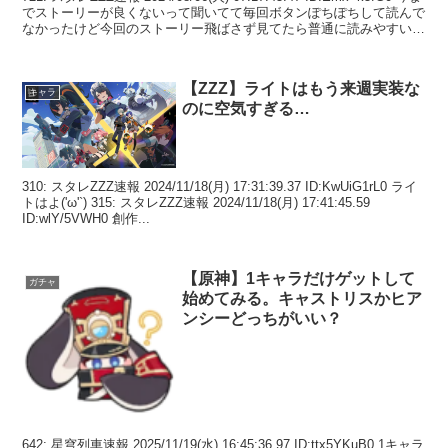
でストーリーが良くないって聞いてて毎回ボタンぽちぽちして読んで
なかったけど今回のストーリー飛ばさず見てたら普通に読みやすいし
面白い...
【ZZZ】ライトはもう来週実装な
キャラ
のに空気すぎる…
310: スタレZZZ速報 2024/11/18(月) 17:31:39.37 ID:KwUiG1rL0 ライ
トはよ('ω'`) 315: スタレZZZ速報 2024/11/18(月) 17:41:45.59
ID:wlY/5VWH0 創作...
【原神】1キャラだけゲットして
ガチャ
始めてみる。キャストリスかヒア
ンシーどっちがいい？
642: 星穹列車速報 2025/11/19(水) 16:45:36.97 ID:ttx5YKuB0 1キャラ