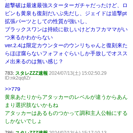
超撃破は最速最強スターターガチャだったけど、ロ
ビンも黄泉も復刻だいぶ先だし、ジェイドは追撃pt
拡張パーツとしての性質が強いし、
ブラックスワンは持続に欲しいけどカフカママがい
つ来るかわからない
ver.2.4は限定カウンターのウンリちゃんと復刻来た
らほぼ腐らないフォフォぐらいしか手放しでオスス
メ出来るのは無い感じ？
783:
スタレZZZ速報
2024/07/13(土) 15:02:50.29
ID:nk2qqfiZr
>>779
黄泉あたりからアタッカーのレベルが違うからあん
まり選択肢ないかもね
アタッカーはあるものつかって調和主人公軸にする
しかないでしょ
786:
スタレZZZ速報
2024/07/13(土) 15:17:10.13