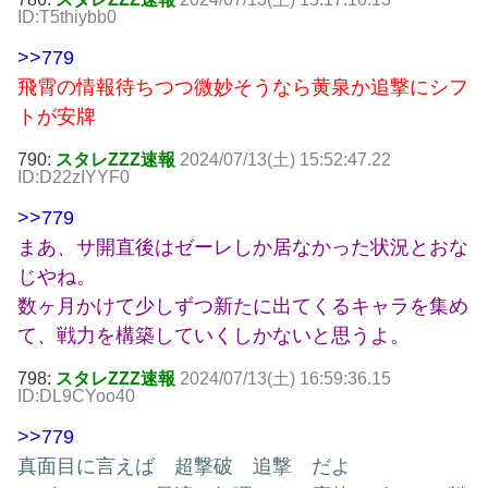
ID:T5thiybb0
>>779
飛霄の情報待ちつつ微妙そうなら黄泉か追撃にシフ
トが安牌
790:
スタレZZZ速報
2024/07/13(土) 15:52:47.22
ID:D22zIYYF0
>>779
まあ、サ開直後はゼーレしか居なかった状況とおな
じやね。
数ヶ月かけて少しずつ新たに出てくるキャラを集め
て、戦力を構築していくしかないと思うよ。
798:
スタレZZZ速報
2024/07/13(土) 16:59:36.15
ID:DL9CYoo40
>>779
真面目に言えば 超撃破 追撃 だよ