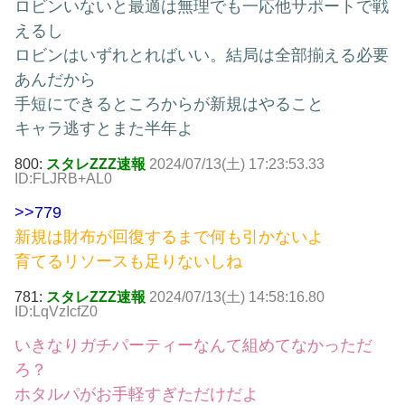
ロビンいないと最適は無理でも一応他サポートで戦
えるし
ロビンはいずれとればいい。結局は全部揃える必要
あんだから
手短にできるところからが新規はやること
キャラ逃すとまた半年よ
800:
スタレZZZ速報
2024/07/13(土) 17:23:53.33
ID:FLJRB+AL0
>>779
新規は財布が回復するまで何も引かないよ
育てるリソースも足りないしね
781:
スタレZZZ速報
2024/07/13(土) 14:58:16.80
ID:LqVzIcfZ0
いきなりガチパーティーなんて組めてなかっただ
ろ？
ホタルパがお手軽すぎただけだよ