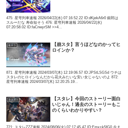
475: 星穹列車速報 2026/04/22(水) 07:16:52.22 ID:dKjekA6r0 銀郎は
スルーだな 寿命短そう 476: 星穹列車速報 2026/04/22(水)
07:20:58.02 ID:faCnwyrSM >>4...
【崩スタ】言うほどなのかってヒ
キャラ
ロインか？
871: 星穹列車速報 2024/03/07(木) 12:19:06.57 ID:JPStLSGSd ウチは
スタレのヒロインなんだから花火みたいな安い女じゃないのよ 872:
星穹列車速報 2024/03/07(木) 12:20:25.19...
【スタレ】今回のストーリー面白
クエスト
いじゃん！過去のストーリーもこ
のくらいわかりやすい？
721: スタレZZZ速報 2024/08/06(火) 07:17:45.47 ID:Emx+k5fG0 今ま