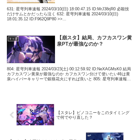
631: 星穹列車速報 2024/03/10(日) 18:00:47.15 ID:MrJ38rjR0 必殺技
だけサムとかだったら泣く 632: 星穹列車速報 2024/03/10(日)
18:01:35.12 ID:F962Q9P80 >>...
【崩スタ】結局、カフカスワン黄
キャラ
泉PTが最強なのか？
804: 星穹列車速報 2024/03/23(土) 00:12:59.92 ID:NeXAGMsK0 結局
カフカスワン黄泉が最強なのか カフカスワン分けて使いたい時は黄
泉ハイパーキャリーで銀狼花火にすれば良いと 805: 星穹列車速報
20...
【スタレ】ピノコニーをこのタイミング
で何でやり直した？