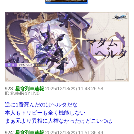
923:
星穹列車速報
2025/12/18(木) 11:48:26.58
ID:8wMRoYLN0
逆に1番死んだのはヘルタだな
本人もトリビーも全く機能しない
まぁ元より異相に人権なかったけどこいつは
924:
星穹列車速報
2025/12/18(木) 11:51:36.49