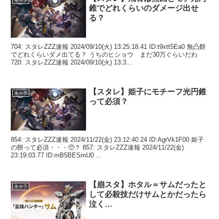
錐でどれくらいのダメージ出せ
る？
704: スタレZZZ速報 2024/09/10(火) 13:25:18.41 ID:t9xtt5Ea0 無凸餅
でどれくらいダメ出てる？ うちのヒショウ まだ30万ぐらいだわ
720: スタレZZZ速報 2024/09/10(火) 13:3...
【スタレ】姫子にモチーフ光円錐
キャラ
って必須？
854: スタレZZZ速報 2024/11/22(金) 23:12:40.24 ID:AgrVk1F00 姫子
の餅って必須・・・🥺？ 857: スタレZZZ速報 2024/11/22(金)
23:19:03.77 ID:mB5BESmU0 ...
【崩スタ】ホタル＝サムだったと
キャラ
して必殺技だけサムとかだったら
泣く…