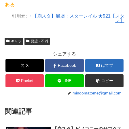
ある
引用元:
・【崩スタ】崩壊：スターレイル ★921【スタ
レ】
キャラ
要望・不満
シェアする
X
Facebook
はてブ
Pocket
LINE
コピー
mindomatome@gmail.com
関連記事
【崩スタ】ピノコニーのサブクエ