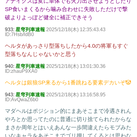
アナイクスは変に単体でも火力出させようとしたり
SP食いまくるから噛み合わせに失敗しただけで撃
破よりよっぽど健全に補正できそう
933:
星穹列車速報
2025/12/18(木) 12:35:43.43
ID:7Hsb/ldB0
ヘルタがあっさり型落ちしたから4.0の将軍もすぐ
型落ちなんじゃないかと思う
940:
星穹列車速報
2025/12/18(木) 13:01:30.36
ID:zhauP9XA0
ヘルタは銀狼SP来るから1番跳ねる要素デカいぞ🤡
943:
星穹列車速報
2025/12/18(木) 13:16:58.95
ID:AvQwaZ6b0
マダヘルはポジション的にまあそこまで冷遇されん
やろとか思ってたのに普通に切り捨てられたからな
まさか周年とはいえあんな一歩間違えたらモブみた
いなキャラをあそこまでゴリ押してくるとは思わな