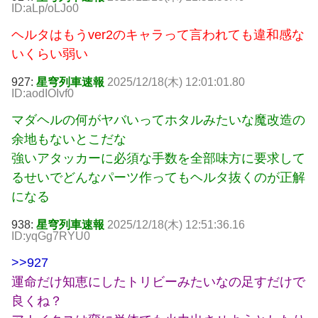
ID:aLp/oLJo0
ヘルタはもうver2のキャラって言われても違和感な
いくらい弱い
927:
星穹列車速報
2025/12/18(木) 12:01:01.80
ID:aodIOIvf0
マダヘルの何がヤバいってホタルみたいな魔改造の
余地もないとこだな
強いアタッカーに必須な手数を全部味方に要求して
るせいでどんなパーツ作ってもヘルタ抜くのが正解
になる
938:
星穹列車速報
2025/12/18(木) 12:51:36.16
ID:yqGg7RYU0
>>927
運命だけ知恵にしたトリビーみたいなの足すだけで
良くね？