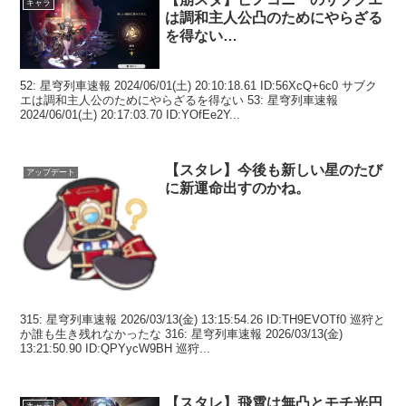
キャラ
は調和主人公凸のためにやらざる
を得ない…
52: 星穹列車速報 2024/06/01(土) 20:10:18.61 ID:56XcQ+6c0 サブク
エは調和主人公のためにやらざるを得ない 53: 星穹列車速報
2024/06/01(土) 20:17:03.70 ID:YOfEe2Y...
【スタレ】今後も新しい星のたび
アップデート
に新運命出すのかね。
315: 星穹列車速報 2026/03/13(金) 13:15:54.26 ID:TH9EVOTf0 巡狩と
か誰も生き残れなかったな 316: 星穹列車速報 2026/03/13(金)
13:21:50.90 ID:QPYycW9BH 巡狩...
【スタレ】飛霄は無凸とモチ光円
キャラ