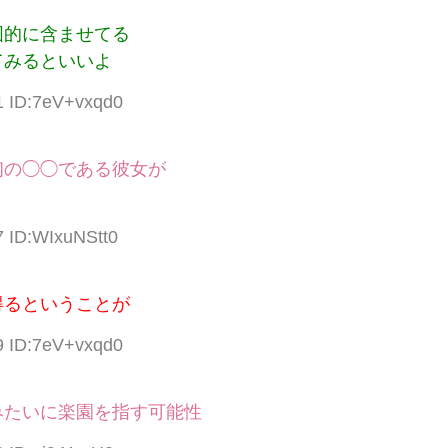
図的に含ませてる
てみるといいよ
1 ID:7eV+vxqd0
初の◯◯である彼女が
7 ID:WIxuNStt0
得るということが
9 ID:7eV+vxqd0
みたいに楽園を指す可能性