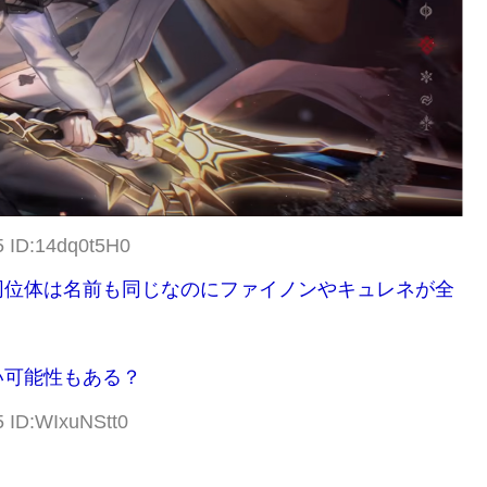
5 ID:14dq0t5H0
同位体は名前も同じなのにファイノンやキュレネが全
い可能性もある？
5 ID:WIxuNStt0