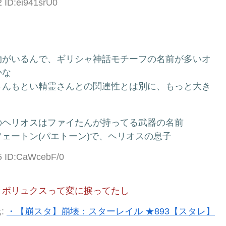
2 ID:ei941srU0
物がいるんで、ギリシャ神話モチーフの名前が多いオ
かな
さんもとい精霊さんとの関連性とは別に、もっと大き
のヘリオスはファイたんが持ってる武器の名前
ェートン(パエトーン)で、ヘリオスの息子
95 ID:CaWcebF/0
とボリュクスって変に捩ってたし
:
・【崩スタ】崩壊：スターレイル ★893【スタレ】