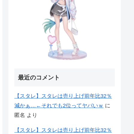
最近のコメント
【スタレ】スタレは売り上げ前年比32％
減かぁ…←それでも2位ってヤバいｗ
に
匿名
より
【スタレ】スタレは売り上げ前年比32％