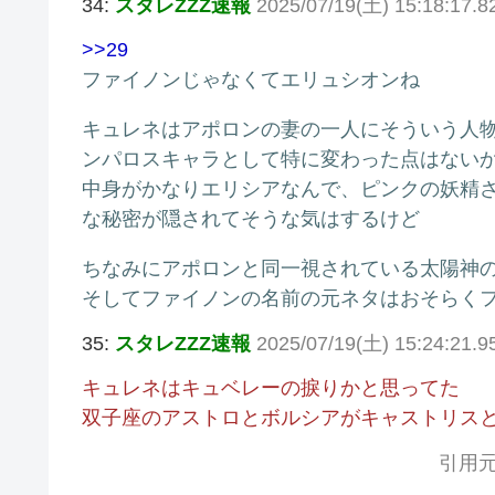
34:
スタレZZZ速報
2025/07/19(土) 15:18:17.8
>>29
ファイノンじゃなくてエリュシオンね
キュレネはアポロンの妻の一人にそういう人
ンパロスキャラとして特に変わった点はない
中身がかなりエリシアなんで、ピンクの妖精
な秘密が隠されてそうな気はするけど
ちなみにアポロンと同一視されている太陽神
そしてファイノンの名前の元ネタはおそらくフ
35:
スタレZZZ速報
2025/07/19(土) 15:24:21.
キュレネはキュベレーの捩りかと思ってた
双子座のアストロとボルシアがキャストリス
引用元