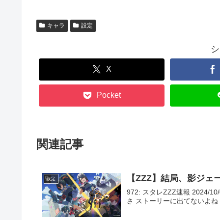
キャラ
設定
シ
X
Pocket
関連記事
【ZZZ】結局、影ジ
設定
972: スタレZZZ速報 2024/10
さ ストーリーに出てないよね 980: ス