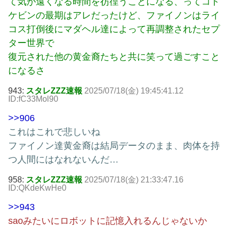
て気が遠くなる時間を彷徨うことになる、ってコト
ケビンの最期はアレだったけど、ファイノンはライ
コス打倒後にマダヘル達によって再調整されたセプ
ター世界で
復元された他の黄金裔たちと共に笑って過ごすこと
になるさ
943:
スタレZZZ速報
2025/07/18(金) 19:45:41.12
ID:fC33Mol90
>>906
これはこれで悲しいね
ファイノン達黄金裔は結局データのまま、肉体を持
つ人間にはなれないんだ…
958:
スタレZZZ速報
2025/07/18(金) 21:33:47.16
ID:QKdeKwHe0
>>943
saoみたいにロボットに記憶入れるんじゃないか