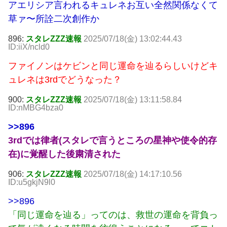
アエリシア言われるキュレネお互い全然関係なくて
草ァ〜所詮二次創作か
896:
スタレZZZ速報
2025/07/18(金) 13:02:44.43
ID:iiX/ncld0
ファイノンはケビンと同じ運命を辿るらしいけどキ
ュレネは3rdでどうなった？
900:
スタレZZZ速報
2025/07/18(金) 13:11:58.84
ID:nMBG4bza0
>>896
3rdでは律者(スタレで言うところの星神や使令的存
在)に覚醒した後粛清された
906:
スタレZZZ速報
2025/07/18(金) 14:17:10.56
ID:u5gkjN9l0
>>896
「同じ運命を辿る」ってのは、救世の運命を背負っ