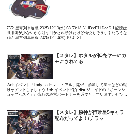
755: 星穹列車速報 2025/12/10(水) 08:59:18.61 ID:oF1LDdcSH 記憶は
汎用餅が少ないから餅を引かされ続けたけど愉悦もそうなるだろうな
762: 星穹列車速報 2025/12/10(水) 10:01:21...
【スタレ】ホタルが転売ヤーのカ
イベント
モにされてる…
Webイベント「Lady Jade マニュアル」開催、参加して星玉などの報
酬をゲットしましょう！◆ イベント紹介 ◆● ジェイドの「ポーンシ
ョップヒスイ」が臨時の経営パートナーを必要としています。ぜひ招
待に応えてあげましょう！▌イベント期間...
【スタレ】原神が恒常星5キャラ
キャラ
配布だってよ！(チラッ