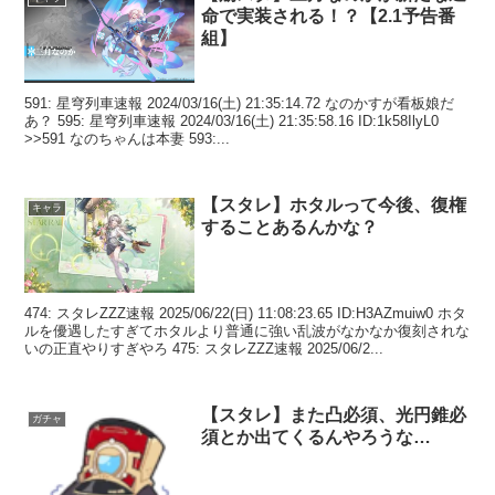
命で実装される！？【2.1予告番
組】
591: 星穹列車速報 2024/03/16(土) 21:35:14.72 なのかすが看板娘だ
あ？ 595: 星穹列車速報 2024/03/16(土) 21:35:58.16 ID:1k58IlyL0
>>591 なのちゃんは本妻 593:...
【スタレ】ホタルって今後、復権
キャラ
することあるんかな？
474: スタレZZZ速報 2025/06/22(日) 11:08:23.65 ID:H3AZmuiw0 ホタ
ルを優遇したすぎてホタルより普通に強い乱波がなかなか復刻されな
いの正直やりすぎやろ 475: スタレZZZ速報 2025/06/2...
【スタレ】また凸必須、光円錐必
ガチャ
須とか出てくるんやろうな…