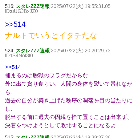
516:
スタレZZZ速報
2025/07/22(火) 19:55:31.05
ID:uUGJBxJZ0
>>514
ナルトでいうとイタチだな
524:
スタレZZZ速報
2025/07/22(火) 20:20:29.73
ID:tS4Not3t0
>>514
捕まるのは脱獄のフラグだからな
外に出て貪り食らい、人間の身体を裂いて暴れなが
ら、
過去の自分が築き上げた秩序の凋落を目の当たりに
し、
脱出する前に過去の因縁を捨て置くことは出来ず、
決着をつけようとして敗北することになるよ
515:
スタレZZZ速報
2025/07/22(火) 19:39:37.36