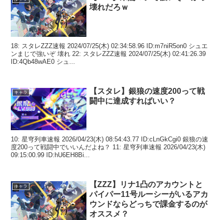
壊れだろｗ
18: スタレZZZ速報 2024/07/25(木) 02:34:58.96 ID:m7niR5on0 シュエ
ンまじで強いぞ 壊れ 22: スタレZZZ速報 2024/07/25(木) 02:41:26.39
ID:4Qb48wAE0 シュ...
【スタレ】銀狼の速度200って戦
キャラ
闘中に達成すればいい？
10: 星穹列車速報 2026/04/23(木) 08:54:43.77 ID:cLnGkCgi0 銀狼の速
度200って戦闘中でいいんだよね？ 11: 星穹列車速報 2026/04/23(木)
09:15:00.99 ID:hU6EH8Bi...
【ZZZ】リナ1凸のアカウントと
キャラ
パイパー11号ルーシーがいるアカ
ウンドならどっちで課金するのが
オススメ？