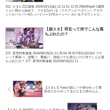
312: スタレZZZ速報 2024/10/11(金) 12:11:51.12 ID:2Rj04Hqw0 1週間
くらい前から始めて、リナ1凸がいる（リナアンビーカリン）アカウ
ントかパイパー4凸（パイパー11号ルーシー）がいるアカウントだっ
た...
【崩スタ】符玄って何でこんな落
キャラ
ちぶれたの？
272: 星穹列車速報 2024/06/16(日) 11:35:04.39 ID:FBZLQGSk0 フゲ
ンって黄泉パ、追撃パ、撃破パ、持続パでも席ないけど何でこんな落
ちぶれたの？ 277: 星穹列車速報 2024/06/16(日) 11:...
【スタレ】Fateの前にバナ研やれって警
告出たからやってるけどまだ終わらん…
【スタレ】持続PTにカフカって必須なの