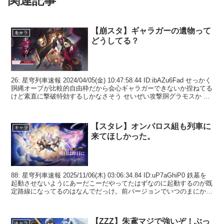
関連記事
【崩スタ】ギャラガーの遺物って
キャラ
どうしてる？
26: 星穹列車速報 2024/04/05(金) 10:47:58.44 ID:ibAZu6Fad せっかく
胴縄オーブが比較的自由枠だから会心ギャラガーできないか捏ねてる
けど素直に撃破特効するしかなさそう せいぜい攻撃胴グラモスか 28:
...
【スタレ】オンパロス組も列車に
キャラ
来てほしかった。
88: 星穹列車速報 2025/11/06(木) 03:06:34.84 ID:uP7aGhiP0 鉄墓を
起動させないようにあーだこーだやってたはずなのに起動するのが既
定路線になってるのはなんでだっけ。前バージョンでいつのまにかそ
うなってた...
【ZZZ】朱鳶マジで強いぞ！ぶっ
キャラ