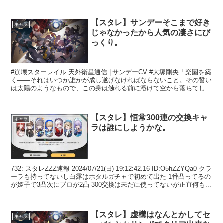
【スタレ】サンデーそこまで好き
キャラ
じゃなかったから人気の凄さにび
っくり。
#崩壊スターレイル 天外衛星通信 | サンデーCV:#大塚剛央「楽園を築
く——それはいつか誰かが成し遂げなければならないこと。その誓い
は太陽のようなもので、この身は触れる前に溶けて空から落ちてしま
うかもしれませんが…耐えなければならない苦難...
【スタレ】恒常300連の交換キャ
キャラ
ラは誰にしようかな。
732: スタレZZZ速報 2024/07/21(日) 19:12:42.16 ID:O5hZZYQa0 クラ
ーラも持ってないし白露はホタルガチャで初めて出た 1番凸ってるの
が姫子で3凸次にブロが2凸 300交換は未だに使ってないが正直何も...
【スタレ】虚構はなんとかしてセ
キャラ