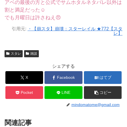
アベの最後の方と公式でサムホタルネタバレ以外は
割と満足だった☺
でも月曜日は許さねえ😠
引用元:
・【崩スタ】崩壊：スターレイル ★772【スタ
レ】
スタレ
雑談
シェアする
X
Facebook
はてブ
Pocket
LINE
コピー
mindomatome@gmail.com
関連記事