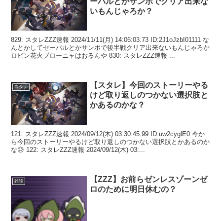
ーバルとかサンポでクリア出来な
いもんじゃろか？
829: スタレZZZ速報 2024/11/11(月) 14:06:03.73 ID:2J1oJzbI01111 な
んとかしてセーバルとかサンポで後半戦クリア出来ないもんじゃろか
ロビン花火ブローニャはおるんや 830: スタレZZZ速報 ...
【スタレ】今回のストーリーやる
スタレ
けど取り返しのつかない選択肢と
かあるのかな？
121: スタレZZZ速報 2024/09/12(木) 03:30:45.99 ID:uw2cyglE0 今か
ら今回のストーリーやるけど取り返しのつかない選択肢とかあるのか
な😥 122: スタレZZZ速報 2024/09/12(木) 03:...
【ZZZ】お前らゼンレスゾーンゼ
雑談
ロのために明日休むの？