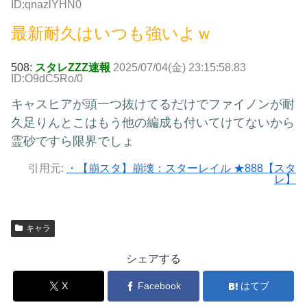
ID:qnazlYHN0
最新耐久はいつも強いよｗ
508:
スタレZZZ速報
2025/07/04(金) 23:15:58.83
ID:O9dC5Ro/0
キャスヒアが頭一つ抜けてるだけでファイノンが耐
久足りんとこはもう他の編成も付いてけてないから
霊砂ですら限界でしょ
引用元:
・【崩スタ】崩壊：スターレイル ★888【スタ
レ】
キャラ
シェアする
X
Facebook
はてブ