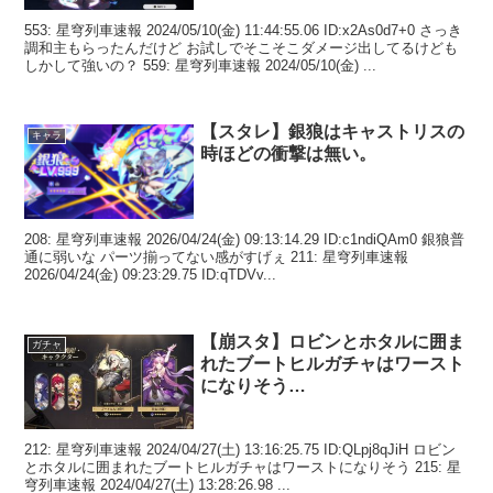
553: 星穹列車速報 2024/05/10(金) 11:44:55.06 ID:x2As0d7+0 さっき
調和主もらったんだけど お試しでそこそこダメージ出してるけども
しかして強いの？ 559: 星穹列車速報 2024/05/10(金) ...
【スタレ】銀狼はキャストリスの
キャラ
時ほどの衝撃は無い。
208: 星穹列車速報 2026/04/24(金) 09:13:14.29 ID:c1ndiQAm0 銀狼普
通に弱いな パーツ揃ってない感がすげぇ 211: 星穹列車速報
2026/04/24(金) 09:23:29.75 ID:qTDVv...
【崩スタ】ロビンとホタルに囲ま
ガチャ
れたブートヒルガチャはワースト
になりそう…
212: 星穹列車速報 2024/04/27(土) 13:16:25.75 ID:QLpj8qJiH ロビン
とホタルに囲まれたブートヒルガチャはワーストになりそう 215: 星
穹列車速報 2024/04/27(土) 13:28:26.98 ...