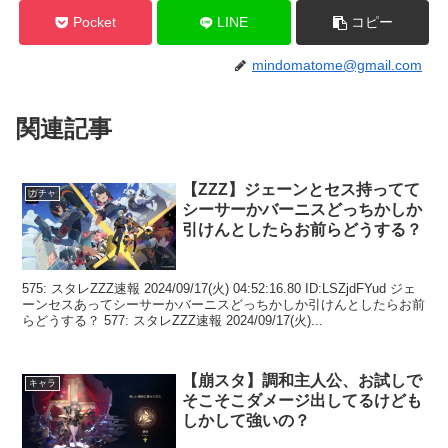
Pocket
LINE
コピー
mindomatome@gmail.com
関連記事
【ZZZ】ジェーンとセス持ってて
ガチャ
シーサーかバーニスどっちかしか
引けんとしたらお前らどうする？
575: スタレZZZ速報 2024/09/17(火) 04:52:16.80 ID:LSZjdFYud ジェ
ーンセスあってシーサーかバーニスどっちかしか引けんとしたらお前
らどうする？ 577: スタレZZZ速報 2024/09/17(火)...
【崩スタ】調和主人公、お試しで
キャラ
そこそこダメージ出してるけども
しかして強いの？