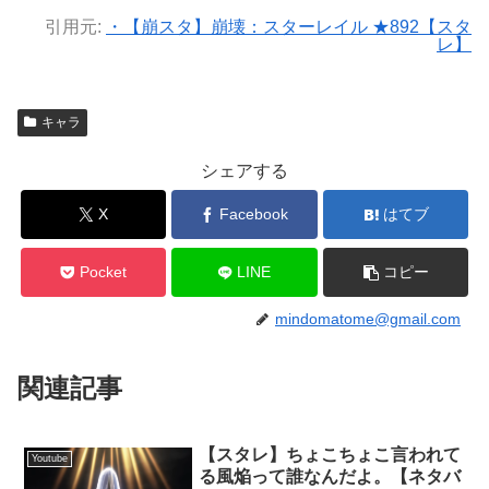
引用元:
・【崩スタ】崩壊：スターレイル ★892【スタ
レ】
キャラ
シェアする
X
Facebook
はてブ
Pocket
LINE
コピー
mindomatome@gmail.com
関連記事
【スタレ】ちょこちょこ言われて
Youtube
る風焔って誰なんだよ。【ネタバ