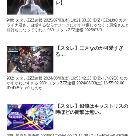
レ】
948: スタレZZZ速報 2025/07/03(木) 14:21:33.28 ID:Z+CZoL8t0 カス
ライナ君さ、自爆するならナヌークにかすり傷じゃなくて風焔さんと
相討ちになってくれよ 950: スタレZZZ速報 2025/07/0...
【スタレ】三月なのか可愛すぎ
キャラ
る…
932: スタレZZZ速報 2024/08/03(土) 16:53:42.23 ID:BxH/N69E0 なの
かすかわいすぎる 933: スタレZZZ速報 2024/08/03(土) 16:55:02.06
ID:rDiEfz+a0 なのか...
【スタレ】銀狼はキャストリスの
キャラ
時ほどの衝撃は無い。
208: 星穹列車速報 2026/04/24(金) 09:13:14.29 ID:c1ndiQAm0 銀狼普