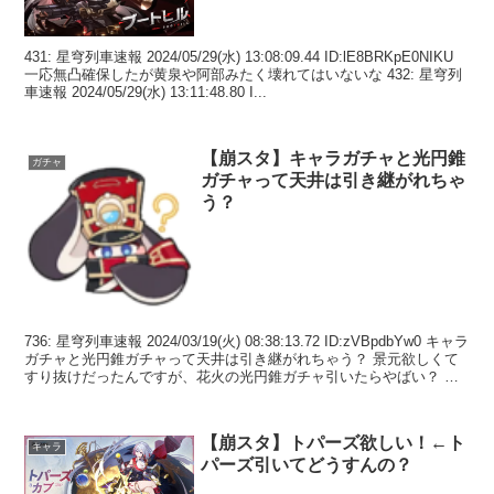
431: 星穹列車速報 2024/05/29(水) 13:08:09.44 ID:lE8BRKpE0NIKU
一応無凸確保したが黄泉や阿部みたく壊れてはいないな 432: 星穹列
車速報 2024/05/29(水) 13:11:48.80 I...
【崩スタ】キャラガチャと光円錐
ガチャ
ガチャって天井は引き継がれちゃ
う？
736: 星穹列車速報 2024/03/19(火) 08:38:13.72 ID:zVBpdbYw0 キャラ
ガチャと光円錐ガチャって天井は引き継がれちゃう？ 景元欲しくて
すり抜けだったんですが、花火の光円錐ガチャ引いたらやばい？ 黄
泉もほし...
【崩スタ】トパーズ欲しい！←ト
キャラ
パーズ引いてどうすんの？