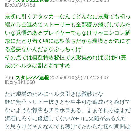
764:
スタレZZZ速報
2025/06/10(火) 21:42:09.63
ID:Ou/tMS78d
最初に引くアタッカーなんてどんなに最新でも初っ
端から凸進めてストーリーも全部読み飛ばしてみた
いな覚悟のあるプレイヤーでもなけりゃエンコン解
放にたどり着く頃には型落ちだから環境とか気にす
る必要ないんだよなぶっちゃけ
その点では模擬特攻秘技で人形集めればほばPT完
成のヘルタは割とおすすめ
766:
スタレZZZ速報
2025/06/10(火) 21:45:29.07
ID:xryBKL060
ただ虚構のためにヘルタ引きは微妙だな
既に無凸トリビー抜きとか生半可な編成だと稼げて
ないような報告もチラホラある、まぁそれらはまだ
流石にろくに厳選してないかPTに欠陥があるんだ
と思うけどそんなんでも稼げてたからな接待期間は