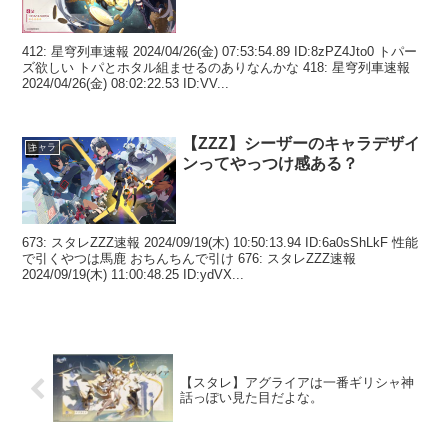
412: 星穹列車速報 2024/04/26(金) 07:53:54.89 ID:8zPZ4Jto0 トパー
ズ欲しい トパとホタル組ませるのありなんかな 418: 星穹列車速報
2024/04/26(金) 08:02:22.53 ID:VV...
【ZZZ】シーザーのキャラデザイ
キャラ
ンってやっつけ感ある？
673: スタレZZZ速報 2024/09/19(木) 10:50:13.94 ID:6a0sShLkF 性能
で引くやつは馬鹿 おちんちんで引け 676: スタレZZZ速報
2024/09/19(木) 11:00:48.25 ID:ydVX...
【スタレ】アグライアは一番ギリシャ神
話っぽい見た目だよな。