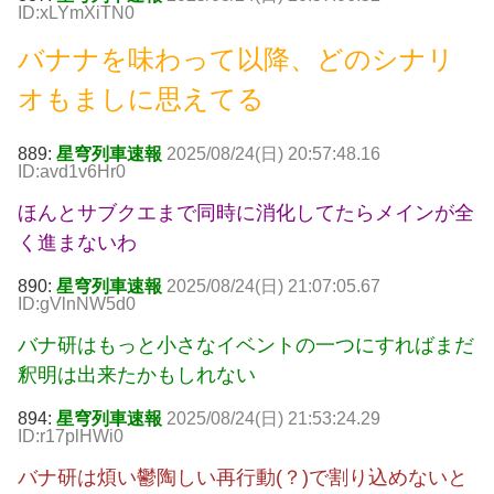
ID:xLYmXiTN0
バナナを味わって以降、どのシナリ
オもましに思えてる
889:
星穹列車速報
2025/08/24(日) 20:57:48.16
ID:avd1v6Hr0
ほんとサブクエまで同時に消化してたらメインが全
く進まないわ
890:
星穹列車速報
2025/08/24(日) 21:07:05.67
ID:gVlnNW5d0
バナ研はもっと小さなイベントの一つにすればまだ
釈明は出来たかもしれない
894:
星穹列車速報
2025/08/24(日) 21:53:24.29
ID:r17plHWi0
バナ研は煩い鬱陶しい再行動(？)で割り込めないと