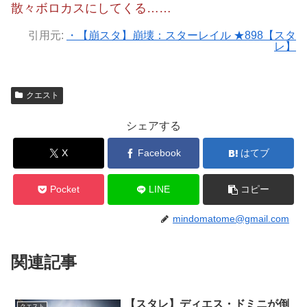
散々ボロカスにしてくる……
引用元:
・【崩スタ】崩壊：スターレイル ★898【スタ
レ】
クエスト
シェアする
X
Facebook
はてブ
Pocket
LINE
コピー
mindomatome@gmail.com
関連記事
【スタレ】ディエス・ドミニが倒
クエスト