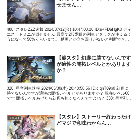
せません…
480: スタレZZZ速報 2024/07/12(金) 10:47:00.16 ID:n+FDaHgK0 ディ
エス・ドミニが倒せません 最高で2段階目の列車アタックが使えるよ
うになって50%くらいまで。 動画とか立ち回りがないと判断できな
い...
【崩スタ】幻朧に勝てないんです
クエスト
が適性の開拓レベルとかあります
か？
328: 星穹列車速報 2024/05/30(木) 20:48:58.56 ID:ciqnT09b0 幻朧に
勝てないんですが適性の開拓レベルとかありますか？ 現在レベル60
です 開拓レベルあげたら幻朧も強くなるんですよね？ 330: 星穹列...
【スタレ】ストーリー終わったけ
クエスト
どマジで意味わからん…