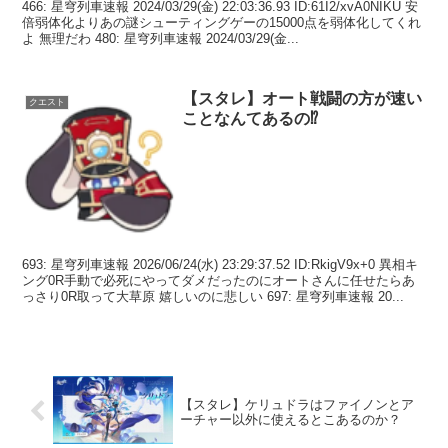
466: 星穹列車速報 2024/03/29(金) 22:03:36.93 ID:61I2/xvA0NIKU 安
倍弱体化よりあの謎シューティングゲーの15000点を弱体化してくれ
よ 無理だわ 480: 星穹列車速報 2024/03/29(金...
【スタレ】オート戦闘の方が速い
クエスト
ことなんてあるの⁉
693: 星穹列車速報 2026/06/24(水) 23:29:37.52 ID:RkigV9x+0 異相キ
ング0R手動で必死にやってダメだったのにオートさんに任せたらあ
っさり0R取って大草原 嬉しいのに悲しい 697: 星穹列車速報 20...
【スタレ】ケリュドラはファイノンとア
ーチャー以外に使えるとこあるのか？