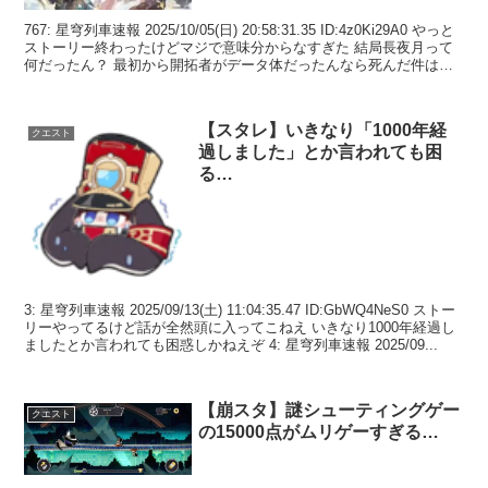
767: 星穹列車速報 2025/10/05(日) 20:58:31.35 ID:4z0Ki29A0 やっと
ストーリー終わったけどマジで意味分からなすぎた 結局長夜月って
何だったん？ 最初から開拓者がデータ体だったんなら死んだ件は何
だったの...
【スタレ】いきなり「1000年経
クエスト
過しました」とか言われても困
る…
3: 星穹列車速報 2025/09/13(土) 11:04:35.47 ID:GbWQ4NeS0 ストー
リーやってるけど話が全然頭に入ってこねえ いきなり1000年経過し
ましたとか言われても困惑しかねえぞ 4: 星穹列車速報 2025/09...
【崩スタ】謎シューティングゲー
クエスト
の15000点がムリゲーすぎる…