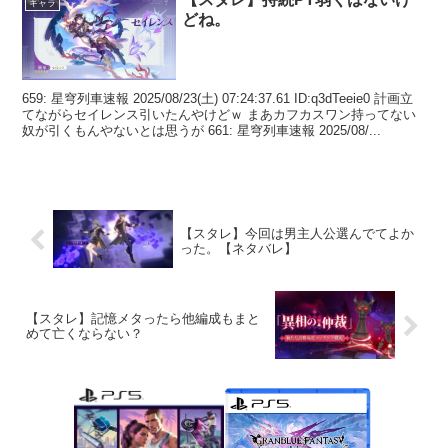
キャラ
どね。
659: 星穹列車速報 2025/08/23(土) 07:24:37.61 ID:q3dTeeie0 計画立
てながらセイレンス引いたんやけどｗ まあカフカスワン持ってない
奴が引くもんやないとは思うが 661: 星穹列車速報 2025/08/...
【スタレ】今回は男主人公選んでてよか
った。【ネタバレ】
【スタレ】記憶メタったら他編成もまと
めて亡くならない？