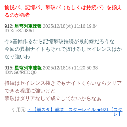
愉悦パ、記憶パ、撃破パ（もしくは持続パ）を揃え
るのが強者
912:
星穹列車速報
2025/12/18(木) 11:16:19.84
ID:XceSJd86d
今3基軸作るなら記憶撃破持続が最前線だろうな
今回の異相ナイトもそれで抜けるしセイレンスはか
なり強いわ
915:
星穹列車速報
2025/12/18(木) 11:20:50.38
ID:NG6fREDQ0
持続はセイレンス抜きでもナイトくらいならクリア
できる程度に強いけど
撃破はダリアなしで成立してないからなぁ
引用元:
・【崩スタ】崩壊：スターレイル ★921【スタ
レ】