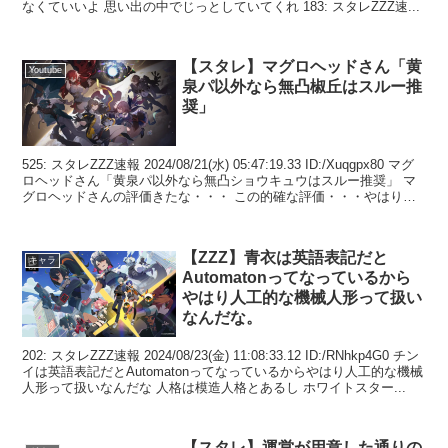
なくていいよ 思い出の中でじっとしていてくれ 183: スタレZZZ速...
【スタレ】マグロヘッドさん「黄
Youtube
泉パ以外なら無凸椒丘はスルー推
奨」
525: スタレZZZ速報 2024/08/21(水) 05:47:19.33 ID:/Xuqgpx80 マグ
ロヘッドさん「黄泉パ以外なら無凸ショウキュウはスルー推奨」 マ
グロヘッドさんの評価きたな・・・ この的確な評価・・・やはりス
タレプ...
【ZZZ】青衣は英語表記だと
キャラ
Automatonってなっているから
やはり人工的な機械人形って扱い
なんだな。
202: スタレZZZ速報 2024/08/23(金) 11:08:33.12 ID:/RNhkp4G0 チン
イは英語表記だとAutomatonってなっているからやはり人工的な機械
人形って扱いなんだな 人格は模造人格とあるし ホワイトスター...
【スタレ】運営が用意した通りの