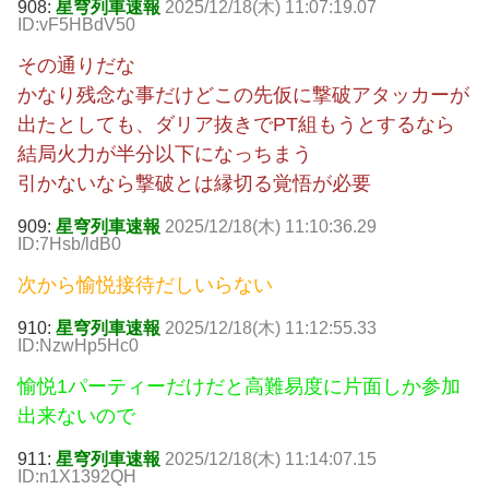
908:
星穹列車速報
2025/12/18(木) 11:07:19.07
ID:vF5HBdV50
その通りだな
かなり残念な事だけどこの先仮に撃破アタッカーが
出たとしても、ダリア抜きでPT組もうとするなら
結局火力が半分以下になっちまう
引かないなら撃破とは縁切る覚悟が必要
909:
星穹列車速報
2025/12/18(木) 11:10:36.29
ID:7Hsb/ldB0
次から愉悦接待だしいらない
910:
星穹列車速報
2025/12/18(木) 11:12:55.33
ID:NzwHp5Hc0
愉悦1パーティーだけだと高難易度に片面しか参加
出来ないので
911:
星穹列車速報
2025/12/18(木) 11:14:07.15
ID:n1X1392QH