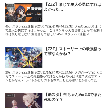
【ZZZ】まじで主人公男にすれば
キャラ
よかった…
455: スタレZZZ速報 2024/07/22(月) 09:44:22.32 ID:7pOLnqBq0 まじ
で主人公男にすればよかった これリンちゃん着せ替えとかでも無け
れば取り返せない 変更させて欲しい 459: スタレZZZ速報 20...
【ZZZ】ストーリー上の最強格っ
キャラ
て誰なんかね？
207: スタレZZZ速報 2024/11/14(木) 00:01:24.59 ID:JWYw+V/Z0 とこ
ろでストーリー上の最強格って誰なんかね やっぱり雅？次点でエレ
ンとかなん？ ライトがビリの下も本気出したら強いとか言ってたけ
ども ...
【崩スタ】蛍ちゃんVer2.3でまた
キャラ
死ぬの？？