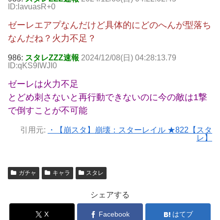
ID:lavuasR+0
ゼーレエアプなんだけど具体的にどのへんが型落ち
なんだね？火力不足？
986:
スタレZZZ速報
2024/12/08(日) 04:28:13.79
ID:qKS9IWJI0
ゼーレは火力不足
とどめ刺さないと再行動できないのに今の敵は1撃
で倒すことが不可能
引用元:
・【崩スタ】崩壊：スターレイル ★822【スタ
レ】
ガチャ
キャラ
スタレ
シェアする
X
Facebook
はてブ