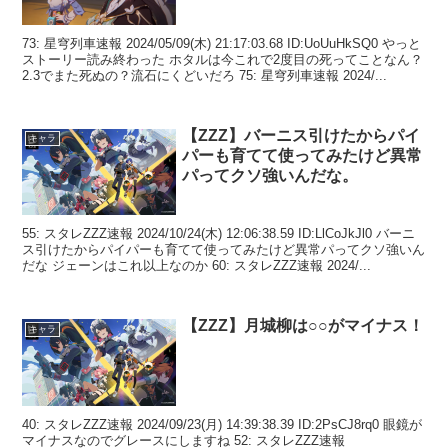
73: 星穹列車速報 2024/05/09(木) 21:17:03.68 ID:UoUuHkSQ0 やっと
ストーリー読み終わった ホタルは今これで2度目の死ってことなん？
2.3でまた死ぬの？流石にくどいだろ 75: 星穹列車速報 2024/...
【ZZZ】バーニス引けたからパイ
キャラ
パーも育てて使ってみたけど異常
パってクソ強いんだな。
55: スタレZZZ速報 2024/10/24(木) 12:06:38.59 ID:LlCoJkJl0 バーニ
ス引けたからパイパーも育てて使ってみたけど異常パってクソ強いん
だな ジェーンはこれ以上なのか 60: スタレZZZ速報 2024/...
【ZZZ】月城柳は○○がマイナス！
キャラ
40: スタレZZZ速報 2024/09/23(月) 14:39:38.39 ID:2PsCJ8rq0 眼鏡が
マイナスなのでグレースにしますね 52: スタレZZZ速報