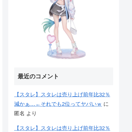
最近のコメント
【スタレ】スタレは売り上げ前年比32％
減かぁ…←それでも2位ってヤバいｗ
に
匿名
より
【スタレ】スタレは売り上げ前年比32％