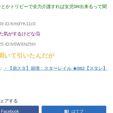
とかトリビーで全力介護すれば女児0R出来るって聞
.49 ID:KmdYK11c0
た気がするけどな🤔
.25 ID:lv5WXNZhH
聞いて引いたんだが
:
・【崩スタ】崩壊：スターレイル ★882【スタレ】
ェアする
Facebook
はてブ