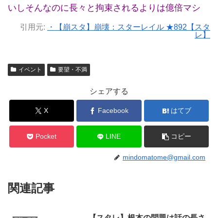
いしそんなのに長々と拘束されるよりは億倍マシ
引用元:
・【崩スタ】崩壊：スターレイル ★892【スタ
レ】
イベント
要望・不満
シェアする
X
Facebook
はてブ
Pocket
LINE
コピー
mindomatome@gmail.com
関連記事
【スタレ】根本の問題は話の長さ