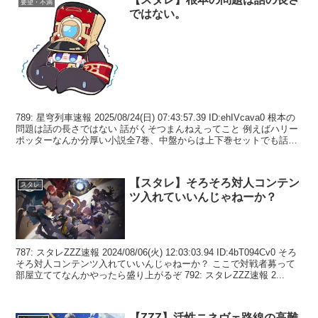
要望・不満
ではない。
789: 星穹列車速報 2025/08/24(日) 07:43:57.39 ID:ehIVcava0 根本の
問題は話の長さではない 話がくそつまんねえってこと 例えばハリー
ポッターなんか分厚い小説全7巻、中盤からは上下巻セットでも話が
面白い...
【スタレ】そろそろ対人コンテン
スタレ
ツ入れていいんじゃねーか？
787: スタレZZZ速報 2024/08/06(火) 12:03:03.94 ID:4bT094Cv0 そろ
そろ対人コンテンツ入れていいんじゃねーか？ ここで対戦者募って
部屋立ててなんかやったら盛り上がるぞ 792: スタレZZZ速報 2...
【ZZZ】活性ニネヴェ路線の高難