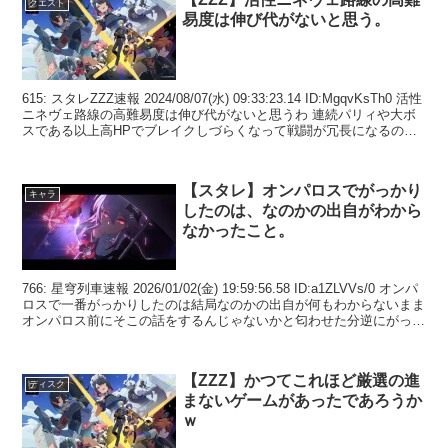
クエスト
易度は伸び代がないと思う。
615: スタレZZZ速報 2024/08/07(水) 09:33:23.14 ID:MgqvKsTh0 活性
ニネヴェ路線の高難易度は伸び代がないと思うわ 連続パリィや大ボ
スである以上高HPでブレイクしづらくなって戦闘が冗長になるのが
問題 ...
【スタレ】オンパロスでがっかり
キャラ
したのは、なのかの出自がわから
なかったこと。
766: 星穹列車速報 2026/01/02(金) 19:59:56.58 ID:a1ZLVVs/0 オンパ
ロスで一番がっかりしたのは結局なのかの出自が何もわからないまま
オンパロス前にそこの話をするんじゃないかと匂わせた分逆にがっか
りした...
【ZZZ】かつてこれほど厳選の進
ディスク
まないゲームがあったであろうか
ｗ