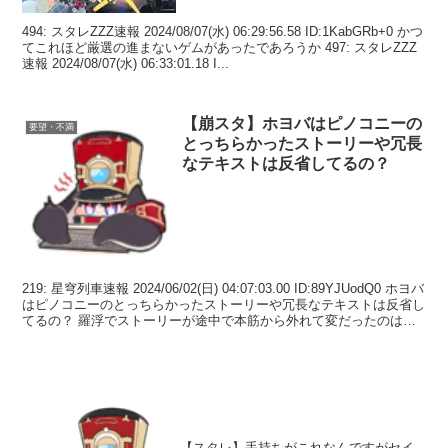
494: スタレZZZ速報 2024/08/07(水) 06:29:56.58 ID:1KabGRb+0 かつ
てこれほど厳選の進まないゲムがあったであろうか 497: スタレZZZ
速報 2024/08/07(水) 06:33:01.18 I...
【崩スタ】ホヨバはピノコニーの
要望・不満
とっちらかったストーリーや冗長
なテキストは反省してるの？
219: 星穹列車速報 2024/06/02(日) 04:07:03.00 ID:89YJUodQ0 ホヨバ
はピノコニーのとっちらかったストーリーや冗長なテキストは反省し
てるの？ 羅浮でストーリーが途中で本筋から外れて変だったのはご
めんなさ...
【スタレ】手持ちがこれなんですがセイ