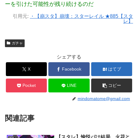
ーを引けた可能性が残り続けるのだ
引用元:
・【崩スタ】崩壊：スターレイル ★885【スタ
レ】
ガチャ
シェアする
X
Facebook
はてブ
Pocket
LINE
コピー
mindomatome@gmail.com
関連記事
【スタレ】愉悦パは結局、火花と
ガチャ