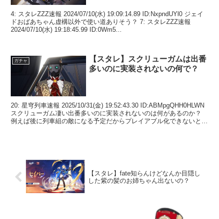
4: スタレZZZ速報 2024/07/10(水) 19:09:14.89 ID:NxpndUYl0 ジェイ
ドおばあちゃん虚構以外で使い道ありそう？ 7: スタレZZZ速報
2024/07/10(水) 19:18:45.99 ID:0Wm5...
【スタレ】スクリューガムは出番
ガチャ
多いのに実装されないの何で？
20: 星穹列車速報 2025/10/31(金) 19:52:43.30 ID:ABMpgQHH0HLWN
スクリューガム凄い出番多いのに実装されないのは何があるのか？
例えば後に列車組の敵になる予定だからプレイアブル化できないとか
21:...
【スタレ】fate知らんけどなんか目隠し
した紫の髪のお姉ちゃん出ないの？