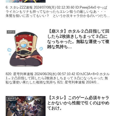
6: スタレZZZ速報 2024/07/08(月) 02:12:30.60 ID:PeeejS4x0 やっぱ
ライカンもリナも持ってなかったらエレン狙うの厳しいなあ・・・
朱鴛を狙いに言ってもいい？ というか次キャラ分かるのいつだろ🙄
12:...
【崩スタ】ホタル２凸目指して回
ガチャ
したら2枚抜きしちまって３凸に
なっちゃった。無駄な運使って複
雑な気持ち…
820: 星穹列車速報 2024/06/26(水) 00:57:10.42 ID:hJC3A+8+0 ホタル
1→２凸目指して回したら2枚抜きしちまって３凸になっちゃった 無
駄な運使い果たした複雑な気持ち 821: 星穹列車速報 2024/0...
【スタレ】このゲーム必須キャラ
ガチャ
とかないから性能で引くのはやめ
ておけ。