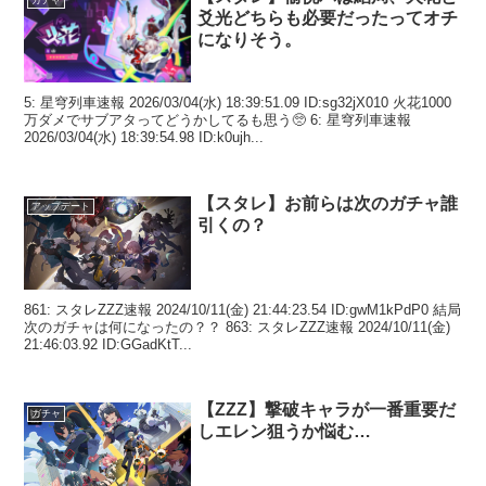
爻光どちらも必要だったってオチ
になりそう。
5: 星穹列車速報 2026/03/04(水) 18:39:51.09 ID:sg32jX010 火花1000
万ダメでサブアタってどうかしてるも思う🥺 6: 星穹列車速報
2026/03/04(水) 18:39:54.98 ID:k0ujh...
【スタレ】お前らは次のガチャ誰
アップデート
引くの？
861: スタレZZZ速報 2024/10/11(金) 21:44:23.54 ID:gwM1kPdP0 結局
次のガチャは何になったの？？ 863: スタレZZZ速報 2024/10/11(金)
21:46:03.92 ID:GGadKtT...
【ZZZ】撃破キャラが一番重要だ
ガチャ
しエレン狙うか悩む…