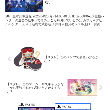
な。
287: 星穹列車速報 2026/04/20(月) 14:08:40.85 ID:2soQP0Az0 星核ハ
ンターの過去の仕事って今のところ判明しているのは カフカ⇒デビ
ルハンター 刀⇒工造司で武器造り 銀郎⇒自分のレベル上げ、実質ニ
ート ...
【スタレ】このメンツで裏庭いけるか
な？
【スタレ】このゲーム、耐久キャラ少な
いから実装されたら引いた方がよくな
い？