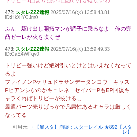
トリビー1凸より強い1凸思い浮かばないわ
472:
スタレZZZ速報
2025/07/16(水) 13:58:43.81
ID:HkXiYCJm0
ふん 駆け出し開拓マンが調子に乗るなよ 俺の完
凸ゼーレが火を吹くぜ
473:
スタレZZZ速報
2025/07/16(水) 13:59:49.33
ID:CaE4WFqv0
トリビー強いけど絶対引いとけとはいえなくなって
るよ
ファイノンPケリュドラサンデータンコウ キャス
Pヒアンシなのかキュレネ セイバーPもEP回復キ
ャラくればトリビーが抜けるし
最適パーツ売りばっかで凡庸性あるキャラは厳しく
なってる
引用元:
・【崩スタ】崩壊：スターレイル ★892【スタ
レ】