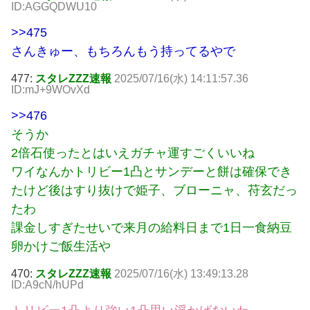
ID:AGGQDWU10
>>475
さんきゅー、もちろんもう持ってるやで
477:
スタレZZZ速報
2025/07/16(水) 14:11:57.36
ID:mJ+9WOvXd
>>476
そうか
2倍石使ったとはいえガチャ運すごくいいね
ワイなんかトリビー1凸とサンデーと餅は確保でき
たけど後はすり抜けで姫子、ブローニャ、苻玄だっ
たわ
課金しすぎたせいで来月の給料日まで1日一食納豆
卵かけご飯生活や
470:
スタレZZZ速報
2025/07/16(水) 13:49:13.28
ID:A9cN/hUPd