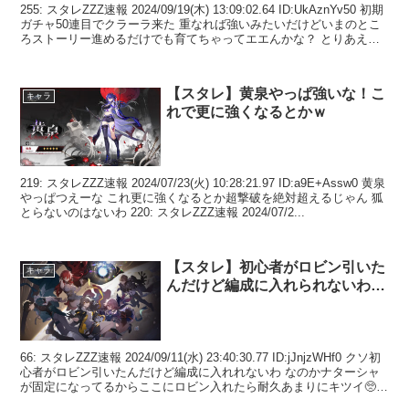
255: スタレZZZ速報 2024/09/19(木) 13:09:02.64 ID:UkAznYv50 初期
ガチャ50連目でクラーラ来た 重なれば強いみたいだけどいまのとこ
ろストーリー進めるだけでも育てちゃってエエんかな？ とりあえず
他に...
【スタレ】黄泉やっぱ強いな！こ
キャラ
れで更に強くなるとかｗ
219: スタレZZZ速報 2024/07/23(火) 10:28:21.97 ID:a9E+Assw0 黄泉
やっぱつえーな これ更に強くなるとか超撃破を絶対超えるじゃん 狐
とらないのはないわ 220: スタレZZZ速報 2024/07/2...
【スタレ】初心者がロビン引いた
キャラ
んだけど編成に入れられないわ…
66: スタレZZZ速報 2024/09/11(水) 23:40:30.77 ID:jJnjzWHf0 クソ初
心者がロビン引いたんだけど編成に入れれないわ なのかナターシャ
が固定になってるからここにロビン入れたら耐久あまりにキツイ🥺 2
人い...