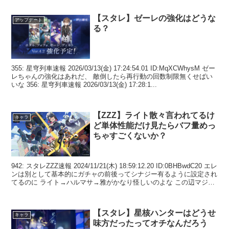
【スタレ】ゼーレの強化はどうな
アップデート
る？
355: 星穹列車速報 2026/03/13(金) 17:24:54.01 ID:MqXCWhysM ゼー
レちゃんの強化はあれだ、 敵倒したら再行動の回数制限無くせばい
いな 356: 星穹列車速報 2026/03/13(金) 17:28:1...
【ZZZ】ライト散々言われてるけ
キャラ
ど単体性能だけ見たらバフ量めっ
ちゃすごくないか？
942: スタレZZZ速報 2024/11/21(木) 18:59:12.20 ID:0BHBwdC20 エレ
ンは別として基本的にガチャの前後ってシナジー有るように設定され
てるのに ライト→ハルマサ→雅がかなり怪しいのよな この辺マジで
雅整...
【スタレ】星核ハンターはどうせ
キャラ
味方だったってオチなんだろう