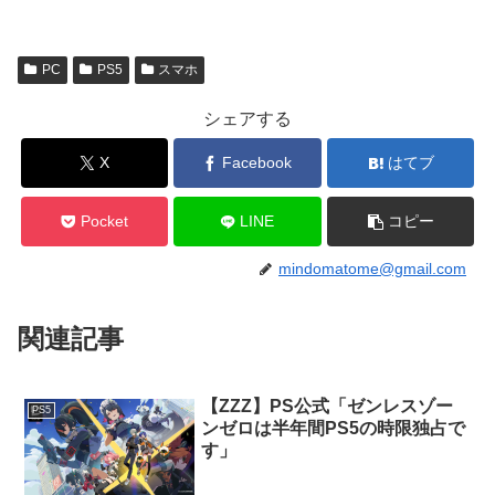
PC
PS5
スマホ
シェアする
X
Facebook
はてブ
Pocket
LINE
コピー
mindomatome@gmail.com
関連記事
【ZZZ】PS公式「ゼンレスゾー
PS5
ンゼロは半年間PS5の時限独占で
す」