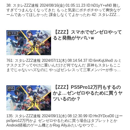
38: スタレZZZ速報 2024/08/16(金) 01:05:11.23 ID:hD1yY+eN0 難し
すぎてつまんなくなってきた もっと気楽にポチポチやって爽快なゲ
ームであってほしかった 課金しなくてよかったわ 42: スタレZZZ
速...
【ZZZ】スマホでゼンゼロやって
スマホ
ると発熱がヤバいｗ
761: スタレZZZ速報 2024/07/11(木) 08:14:54.37 ID:6mKqUiho0 ルミ
ナスクエアってやけに重いんだけど何でなんだ 原神もスタレもここ
までじゃないハズなのに やっぱゼンレスって三軍メンバーが作って
るのか...
【ZZZ】PS5Pro12万円もするの
PS5
かよ…ゼンゼロやるために買うヤ
ツいるのか？
135: スタレZZZ速報 2024/09/11(水) 08:12:30.99 ID:Hn3YDceD0 はー
ps5pro12万円かよ ゼンゼロやるために買う場合はタブレットとか
Android搭載のゲーム機とかRog Allyみたいなやつで...