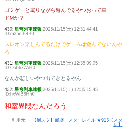
ゴミゲーと罵りながら遊んでるやつおって草
ドMか？
430:
星穹列車速報
2025/11/15(土) 12:31:44.41
ID:m3nqiE4B0
スレオン楽しんでるだけでゲームは遊んでないんや
ろ
431:
星穹列車速報
2025/11/15(土) 12:35:09.05
ID:Oob6x7AH0
なんか悲しいやつ出てきとるやん
432:
星穹列車速報
2025/11/15(土) 12:35:15.45
ID:hxWiB6Hn0
和室界隈なんだろう
引用元:
・【崩スタ】崩壊：スターレイル ★913【スタ
レ】