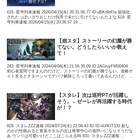
615: 星穹列車速報 2026/04/15(水) 20:31:06.77 ID:uBKr9nFIa 超強化
されたっぽいヨウおじだけ恒常で未だに引けてないんだよな 618: 星
穹列車速報 2026/04/15(水) 20:36:57.19 ...
【崩スタ】ストーリーの幻朧が勝
クエスト
てない。どうしたらいいか教え
て！
242: 星穹列車速報 2024/04/04(木) 21:56:35.09 ID:2AGruyFM00404
初心者質問ですまんのだけど、ストーリーの幻朧が勝てない。攻略サ
イト見るとナターシャでデバフ解除しろって書いてあるんだけど、軌
跡覚醒...
【スタレ】次は巡狩PTが活躍し
アップデート
そう。←ゼーレが再活躍する時代
が！？
829: スタレZZZ速報 2024/07/24(水) 22:06:43.82 ID:nU/KtT3J0 新な
のかの性能みると黄泉ホタルの次は将軍中心の巡狩パになりそうだな
あ ウンリは可愛いけどここはこらえる時 831: スタレZZZ速報 ...