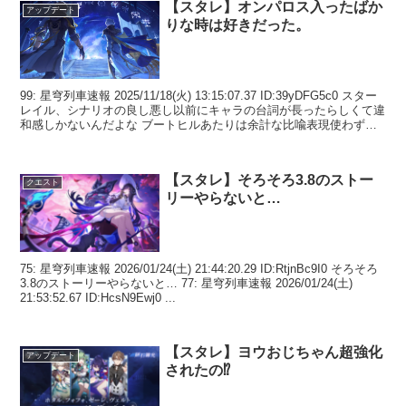
【スタレ】オンパロス入ったばか
アップデート
りな時は好きだった。
99: 星穹列車速報 2025/11/18(火) 13:15:07.37 ID:39yDFG5c0 スター
レイル、シナリオの良し悪し以前にキャラの台詞が長ったらしくて違
和感しかないんだよな ブートヒルあたりは余計な比喩表現使わず直
球で話すか...
【スタレ】そろそろ3.8のストー
クエスト
リーやらないと…
75: 星穹列車速報 2026/01/24(土) 21:44:20.29 ID:RtjnBc9I0 そろそろ
3.8のストーリーやらないと… 77: 星穹列車速報 2026/01/24(土)
21:53:52.67 ID:HcsN9Ewj0 ...
【スタレ】ヨウおじちゃん超強化
アップデート
されたの⁉