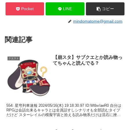
Pocket
LINE
コピー
mindomatome@gmail.com
関連記事
【崩スタ】サブクエとか読み物っ
クエスト
てちゃんと読んでる？
554: 星穹列車速報 2024/05/16(木) 19:18:30.97 ID:Wtbv/aeR0 自分は
RPGは会話出来るキャラとは全員話すしシナリオも全部読むタイプ
だけど スターレイルの模擬宇宙と拾える読み物系だけは流石に挫折
した 5...