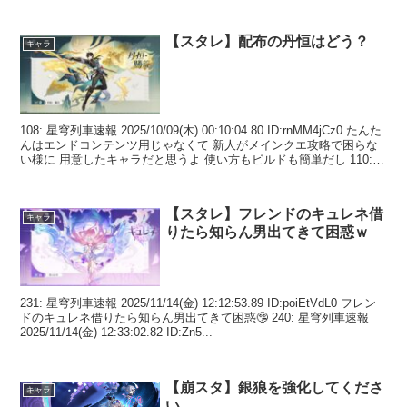
【スタレ】配布の丹恒はどう？
キャラ
108: 星穹列車速報 2025/10/09(木) 00:10:04.80 ID:rnMM4jCz0 たんた
んはエンドコンテンツ用じゃなくて 新人がメインクエ攻略で困らな
い様に 用意したキャラだと思うよ 使い方もビルドも簡単だし 110:
...
【スタレ】フレンドのキュレネ借
キャラ
りたら知らん男出てきて困惑ｗ
231: 星穹列車速報 2025/11/14(金) 12:12:53.89 ID:poiEtVdL0 フレン
ドのキュレネ借りたら知らん男出てきて困惑🤥 240: 星穹列車速報
2025/11/14(金) 12:33:02.82 ID:Zn5...
【崩スタ】銀狼を強化してくださ
キャラ
い…