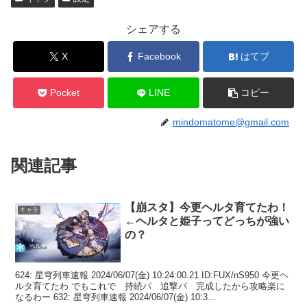
シェアする
X
Facebook
はてブ
Pocket
LINE
コピー
mindomatome@gmail.com
関連記事
【崩スタ】今更ヘルタ育てたわ！
キャラ
←ヘルタと姫子ってどっちが強い
の？
624: 星穹列車速報 2024/06/07(金) 10:24:00.21 ID:FUX/nS950 今更ヘ
ルタ育てたわ でもこれで 持続パ 追撃パ 完成したから攻略楽に
なるわー 632: 星穹列車速報 2024/06/07(金) 10:3...