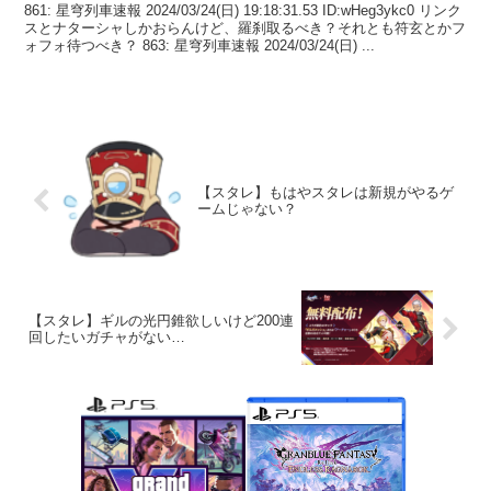
861: 星穹列車速報 2024/03/24(日) 19:18:31.53 ID:wHeg3ykc0 リンク
スとナターシャしかおらんけど、羅刹取るべき？それとも符玄とかフ
ォフォ待つべき？ 863: 星穹列車速報 2024/03/24(日) ...
【スタレ】もはやスタレは新規がやるゲ
ームじゃない？
【スタレ】ギルの光円錐欲しいけど200連
回したいガチャがない…