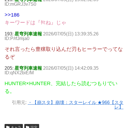
ID:mGRJ3v7S0
>>186
キーワードは『ﾀﾋね』じゃ
193:
星穹列車速報
2026/07/05(日) 13:39:35.26
ID:P/rfJmja0
それ言ったら豊穣取り込んだ刃もヒーラーでってな
るぞ
205:
星穹列車速報
2026/07/05(日) 14:42:09.35
ID:qNX2biE/M
HUNTER×HUNTER、完結したら読むつもりでい
る。
引用元:
・【崩スタ】崩壊：スターレイル ★966【スタ
レ】
キャラ
設定