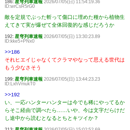
186:
星穹列車速報
2026/07/05(日) 11:54:19.36
ID:wrCsR5rG0
敵を定規でぶった斬って傷口に埋めた種から植物生
えてきて実が爆ぜて全体回復的な感じだろうか
192:
星穹列車速報
2026/07/05(日) 13:30:23.89
ID:kke5+PNx0
>>186
それヒエイじゃなくてクラマやなって思える世代は
もう少なさそう
199:
星穹列車速報
2026/07/05(日) 13:44:23.23
ID:LxhVmukT0
>>192
い、一応ハンターハンターは今でも稀にやってるか
らそこ経由で調べたら……いや、今は文字だらけだ
し途中から読むとなるとちとキツイか？
213:
星穹列車速報
2026/07/05(日) 15:02:52.69