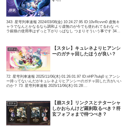
343: 星穹列車速報 2024/03/08(金) 10:24:27.95 ID:10vRcvvn0 虚無キ
ャラでなんとかなるなら調和より虚無のが今でも使われてるわな ペ
ラ銀狼の使用率はずっと下がりっぱなし つまりそういう事です 346:
...
【スタレ】キュレネよりヒアンシ
ガチャ
ーのガチャ回したほうが良い？
72: 星穹列車速報 2025/11/06(木) 01:26:01.97 ID:nHP7tulq0 ヒアンシ
ー持ってないんだがキュレネよりヒアンシーのガチャ回した方がいい
のか？ 73: 星穹列車速報 2025/11/06(木) 01:28:...
【崩スタ】リンクスとナターシャ
ガチャ
しかおらんけど羅刹取るべき？符
玄フォフォまで待つべき？