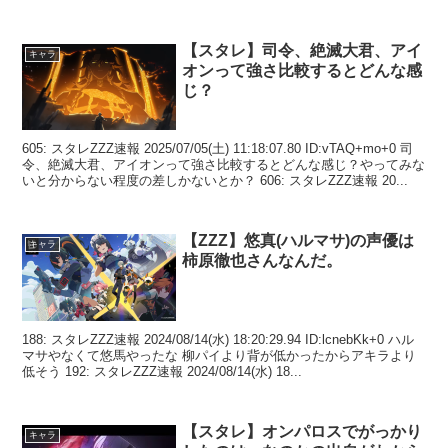
【スタレ】司令、絶滅大君、アイ
キャラ
オンって強さ比較するとどんな感
じ？
605: スタレZZZ速報 2025/07/05(土) 11:18:07.80 ID:vTAQ+mo+0 司
令、絶滅大君、アイオンって強さ比較するとどんな感じ？やってみな
いと分からない程度の差しかないとか？ 606: スタレZZZ速報 20...
【ZZZ】悠真(ハルマサ)の声優は
キャラ
柿原徹也さんなんだ。
188: スタレZZZ速報 2024/08/14(水) 18:20:29.94 ID:lcnebKk+0 ハル
マサやなくて悠馬やったな 柳パイより背が低かったからアキラより
低そう 192: スタレZZZ速報 2024/08/14(水) 18...
【スタレ】オンパロスでがっかり
キャラ