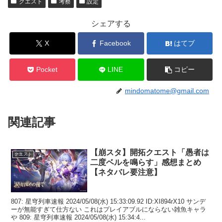
クエスト
考察
設定
シェアする
X
Facebook
はてブ
Pocket
LINE
コピー
mindomatome@gmail.com
関連記事
【崩スタ】開拓クエスト「愚者は
クエスト
二度ベルを鳴らす」感想まとめ
【ネタバレ要注意】
807: 星穹列車速報 2024/05/08(水) 15:33:09.92 ID:XI894rX10 サンデ
ーが無能すぎて仕方ない これはプレイアブルにならない雑魚キャラ
や 809: 星穹列車速報 2024/05/08(水) 15:34:4...