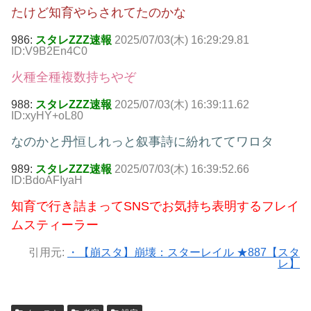
たけど知育やらされてたのかな
986:
スタレZZZ速報
2025/07/03(木) 16:29:29.81
ID:V9B2En4C0
火種全種複数持ちやぞ
988:
スタレZZZ速報
2025/07/03(木) 16:39:11.62
ID:xyHY+oL80
なのかと丹恒しれっと叙事詩に紛れててワロタ
989:
スタレZZZ速報
2025/07/03(木) 16:39:52.66
ID:BdoAFIyaH
知育で行き詰まってSNSでお気持ち表明するフレイ
ムスティーラー
引用元:
・【崩スタ】崩壊：スターレイル ★887【スタ
レ】