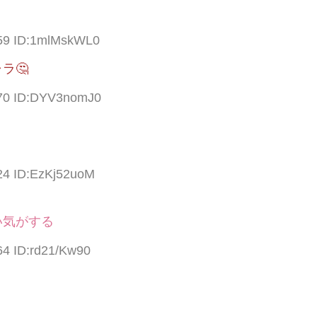
.59 ID:1mlMskWL0
ラ🤔
.70 ID:DYV3nomJ0
24 ID:EzKj52uoM
い気がする
64 ID:rd21/Kw90