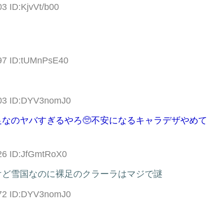
3 ID:KjvVt/b00
.97 ID:tUMnPsE40
.03 ID:DYV3nomJ0
なのヤバすぎるやろ🥺不安になるキャラデザやめて
.26 ID:JfGmtRoX0
けど雪国なのに裸足のクラーラはマジで謎
.72 ID:DYV3nomJ0