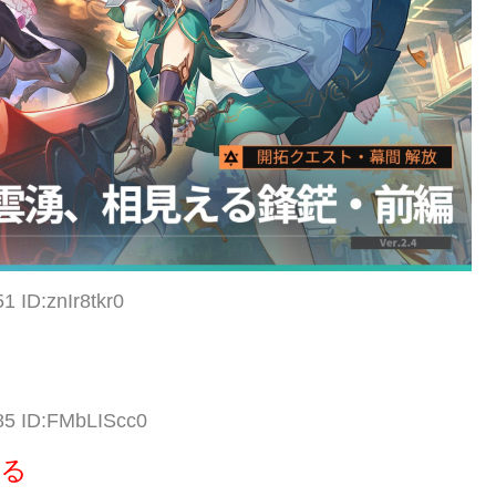
1 ID:znIr8tkr0
85 ID:FMbLIScc0
ある