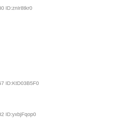
0 ID:znIr8tkr0
.67 ID:KtD03B5F0
？
82 ID:yxbjFqop0