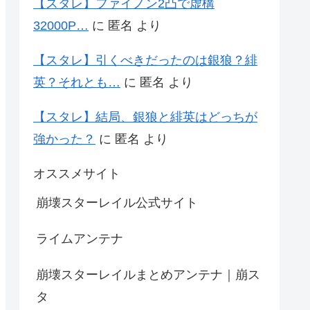
【スタレ】ファイノン2凸で虚構
32000P…
に
匿名
より
【スタレ】引くべきだったのは銀狼？緋
英？それとも…
に
匿名
より
【スタレ】結局、銀狼と緋英はどっちが
強かった？
に
匿名
より
オススメサイト
崩壊スターレイル公式サイト
ライムアンテナ
崩壊スターレイルまとめアンテナ｜崩ス
タ