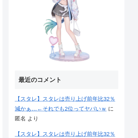
最近のコメント
【スタレ】スタレは売り上げ前年比32％
減かぁ…←それでも2位ってヤバいｗ
に
匿名
より
【スタレ】スタレは売り上げ前年比32％