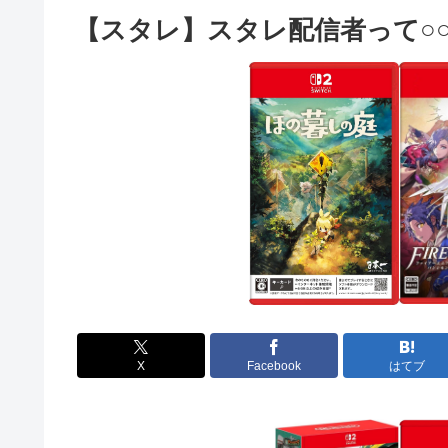
【スタレ】スタレ配信者って○
X
Facebook
はてブ