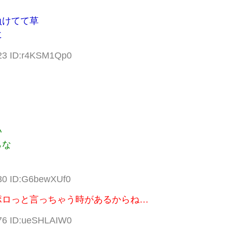
負けてて草
に
.23 ID:r4KSM1Qp0
い
らな
.30 ID:G6bewXUf0
ポロっと言っちゃう時があるからね…
.76 ID:ueSHLAIW0