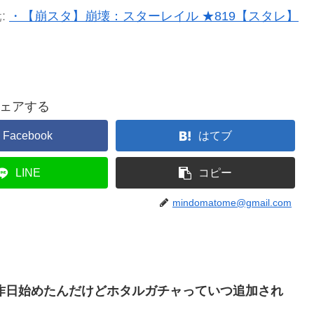
:
・【崩スタ】崩壊：スターレイル ★819【スタレ】
ェアする
Facebook
はてブ
LINE
コピー
mindomatome@gmail.com
昨日始めたんだけどホタルガチャっていつ追加され