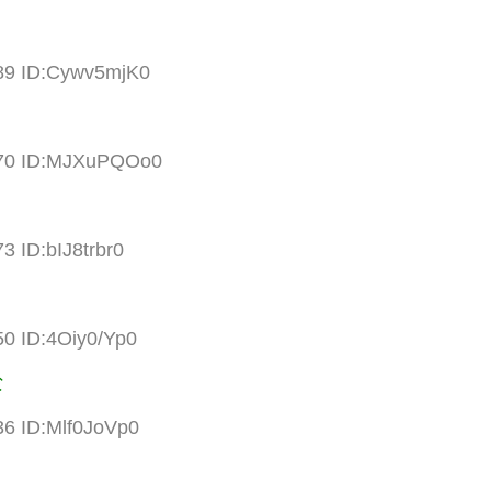
.89 ID:Cywv5mjK0
.70 ID:MJXuPQOo0
3 ID:bIJ8trbr0
50 ID:4Oiy0/Yp0
な
36 ID:Mlf0JoVp0