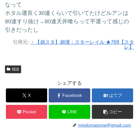
なって
ホタル運良く30連くらいで引いてたけどルアンは
80連すり抜け→80連天井喰らって平運って感じの
引きだったし
引用元:
・【崩スタ】崩壊：スターレイル ★769【スタ
レ】
雑談
シェアする
X
Facebook
はてブ
Pocket
LINE
コピー
mindomatome@gmail.com