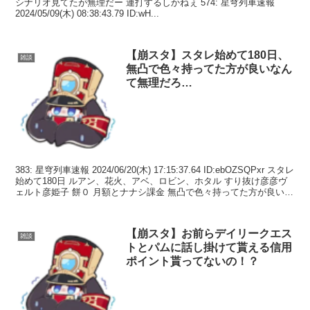
シナリオ見てたが無理だー 連打するしかねぇ 574: 星穹列車速報
2024/05/09(木) 08:38:43.79 ID:wH...
【崩スタ】スタレ始めて180日、
雑談
無凸で色々持ってた方が良いなん
て無理だろ…
383: 星穹列車速報 2024/06/20(木) 17:15:37.64 ID:ebOZSQPxr スタレ
始めて180日 ルアン、花火、アベ、ロビン、ホタル すり抜け彦彦ヴ
ェルト彦姫子 餅０ 月額とナナシ課金 無凸で色々持ってた方が良い
っ...
【崩スタ】お前らデイリークエス
雑談
トとパムに話し掛けて貰える信用
ポイント貰ってないの！？