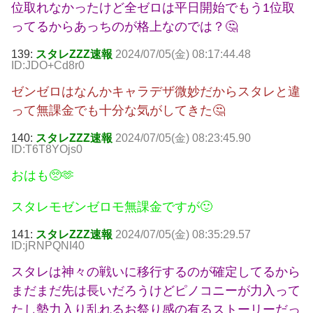
位取れなかったけど全ゼロは平日開始でもう1位取
ってるからあっちのが格上なのでは？🤔
139:
スタレZZZ速報
2024/07/05(金) 08:17:44.48
ID:JDO+Cd8r0
ゼンゼロはなんかキャラデザ微妙だからスタレと違
って無課金でも十分な気がしてきた🤔
140:
スタレZZZ速報
2024/07/05(金) 08:23:45.90
ID:T6T8YOjs0
おはも🥺🫶
スタレモゼンゼロモ無課金ですが🙂
141:
スタレZZZ速報
2024/07/05(金) 08:35:29.57
ID:jRNPQNI40
スタレは神々の戦いに移行するのが確定してるから
まだまだ先は長いだろうけどピノコニーが力入って
たし勢力入り乱れるお祭り感の有るストーリーだっ