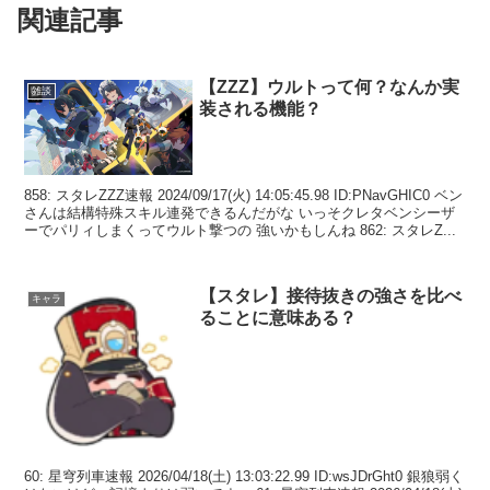
関連記事
【ZZZ】ウルトって何？なんか実
雑談
装される機能？
858: スタレZZZ速報 2024/09/17(火) 14:05:45.98 ID:PNavGHIC0 ベン
さんは結構特殊スキル連発できるんだがな いっそクレタベンシーザ
ーでパリィしまくってウルト撃つの 強いかもしんね 862: スタレZ...
【スタレ】接待抜きの強さを比べ
キャラ
ることに意味ある？
60: 星穹列車速報 2026/04/18(土) 13:03:22.99 ID:wsJDrGht0 銀狼弱く