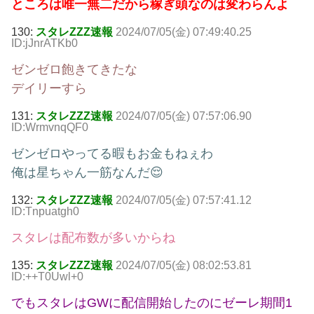
ところは唯一無二だから稼ぎ頭なのは変わらんよ
130:
スタレZZZ速報
2024/07/05(金) 07:49:40.25
ID:jJnrATKb0
ゼンゼロ飽きてきたな
デイリーすら
131:
スタレZZZ速報
2024/07/05(金) 07:57:06.90
ID:WrmvnqQF0
ゼンゼロやってる暇もお金もねぇわ
俺は星ちゃん一筋なんだ😌
132:
スタレZZZ速報
2024/07/05(金) 07:57:41.12
ID:Tnpuatgh0
スタレは配布数が多いからね
135:
スタレZZZ速報
2024/07/05(金) 08:02:53.81
ID:++T0Uwl+0
でもスタレはGWに配信開始したのにゼーレ期間1