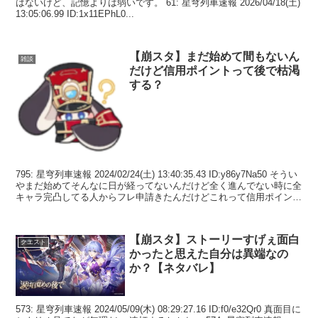
はないけど、記憶よりは弱いです。 61: 星穹列車速報 2026/04/18(土)
13:05:06.99 ID:1x11EPhL0...
【崩スタ】まだ始めて間もないん
雑談
だけど信用ポイントって後で枯渇
する？
795: 星穹列車速報 2024/02/24(土) 13:40:35.43 ID:y86y7Na50 そうい
やまだ始めてそんなに日が経ってないんだけど全く進んでない時に全
キャラ完凸してる人からフレ申請きたんだけどこれって信用ポイント
以外のう...
【崩スタ】ストーリーすげぇ面白
クエスト
かったと思えた自分は異端なの
か？【ネタバレ】
573: 星穹列車速報 2024/05/09(木) 08:29:27.16 ID:f0/e32Qr0 真面目に