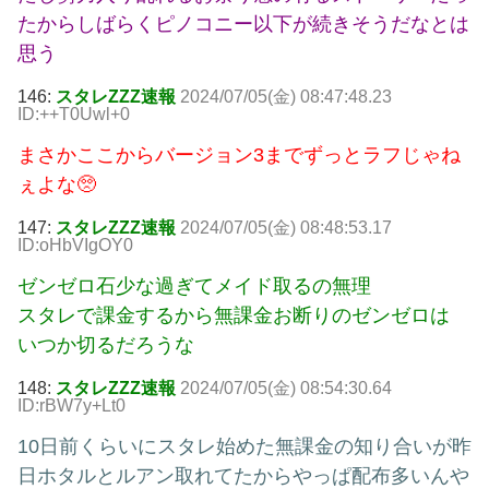
たからしばらくピノコニー以下が続きそうだなとは
思う
146:
スタレZZZ速報
2024/07/05(金) 08:47:48.23
ID:++T0Uwl+0
まさかここからバージョン3までずっとラフじゃね
ぇよな🥺
147:
スタレZZZ速報
2024/07/05(金) 08:48:53.17
ID:oHbVIgOY0
ゼンゼロ石少な過ぎてメイド取るの無理
スタレで課金するから無課金お断りのゼンゼロは
いつか切るだろうな
148:
スタレZZZ速報
2024/07/05(金) 08:54:30.64
ID:rBW7y+Lt0
10日前くらいにスタレ始めた無課金の知り合いが昨
日ホタルとルアン取れてたからやっぱ配布多いんや