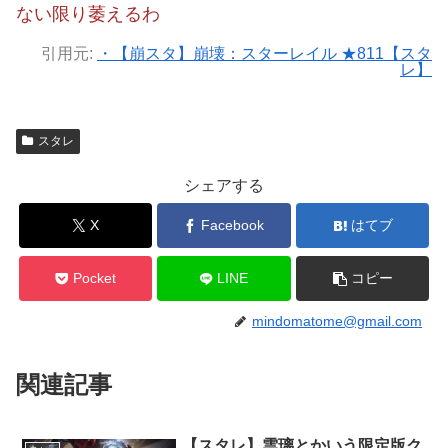
ない限り萎えるわ
引用元:
・【崩スタ】崩壊：スターレイル ★811【スタ
レ】
スタレ
シェアする
X
Facebook
はてブ
Pocket
LINE
コピー
mindomatome@gmail.com
関連記事
【スタレ】雲璃とかいう限定版ク