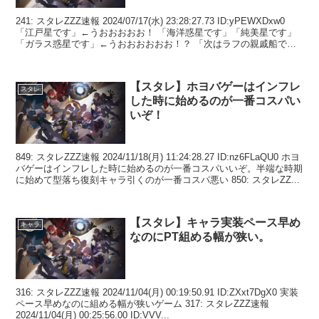
241: スタレZZZ速報 2024/07/17(水) 23:28:27.73 ID:yPEWXDxw0
「江戸星です」←うおおおおお！ 「海洋惑星です」「純美星です」
「ガラス惑星です」←うおおおおおお！？ 「次はラフの親戚船で
す」←…😟 ...
【スタレ】ホヨバゲーはインフレ
スタレ
した時に始めるのが一番コスパい
いぞ！
849: スタレZZZ速報 2024/11/18(月) 11:24:28.27 ID:nz6FLaQU0 ホヨ
バゲーはインフレした時に始めるのが一番コスパいいぞ。半端な時期
に始めて型落ち復刻キャラ引くのが一番コスパ悪い 850: スタレZZ...
【スタレ】キャラ実装ペース早め
キャラ
なのにPT組める幅が狭い。
316: スタレZZZ速報 2024/11/04(月) 00:19:50.91 ID:ZXxt7DgX0 実装
ペース早めなのに組める幅が狭いゲーム 317: スタレZZZ速報
2024/11/04(月) 00:25:56.00 ID:VVV...