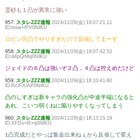
霊砂も１凸が異常に強い
957:
スタレZZZ速報
2024/11/29(金) 18:07:21.11
ID:tssw+/PV0NIKU
ロビン完凸でやりすぎたので反省してまーす
958:
スタレZZZ速報
2024/11/29(金) 18:07:42.52
ID:d4pQrf4q0NIKU
ジェイドの６凸は強いぞ２凸，４凸は控えめだけど
959:
スタレZZZ速報
2024/11/29(金) 18:10:41.60
ID:RcrFX/AP0NIKU
凸のしすぎは新キャラの強化凸が中途半端になると
あれ、こいつ弱くねに陥りやすくなってしまう
960:
スタレZZZ速報
2024/11/29(金) 18:13:15.19
ID:XFDu+R+q0NIKU
1凸完成だとやっぱ集金出来ねぇから反省して変え