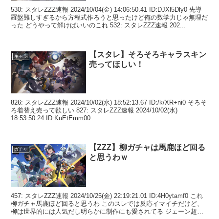
530: スタレZZZ速報 2024/10/04(金) 14:06:50.41 ID:DJXl5Dly0 先導
羅盤難しすぎるから方程式作ろうと思ったけど俺の数学力じゃ無理だ
った どうやって解けばいいのこれ 532: スタレZZZ速報 202...
【スタレ】そろそろキャラスキン
キャラ
売ってほしい！
826: スタレZZZ速報 2024/10/02(水) 18:52:13.67 ID:/k/XR+ni0 そろそ
ろ着替え売って欲しい 827: スタレZZZ速報 2024/10/02(水)
18:53:50.24 ID:KuEtEmm00 ...
【ZZZ】柳ガチャは馬鹿ほど回る
ガチャ
と思うわｗ
457: スタレZZZ速報 2024/10/25(金) 22:19:21.01 ID:4H0ytamf0 これ
柳ガチャ馬鹿ほど回ると思うわ このスレでは反応イマイチだけど、
柳は世界的には人気だし明らかに制作にも愛されてる ジェーン超え