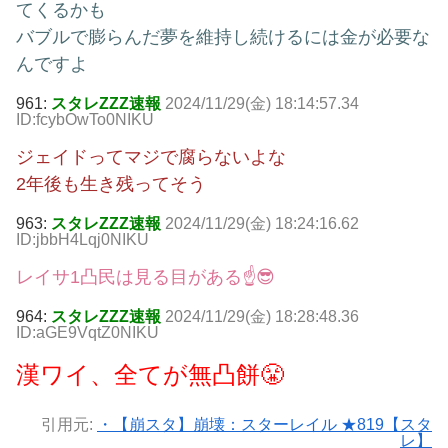
てくるかも
バブルで膨らんだ夢を維持し続けるには金が必要な
んですよ
961:
スタレZZZ速報
2024/11/29(金) 18:14:57.34
ID:fcybOwTo0NIKU
ジェイドってマジで腐らないよな
2年後も生き残ってそう
963:
スタレZZZ速報
2024/11/29(金) 18:24:16.62
ID:jbbH4Lqj0NIKU
レイサ1凸民は見る目がある☝😎
964:
スタレZZZ速報
2024/11/29(金) 18:28:48.36
ID:aGE9VqtZ0NIKU
漢ワイ、全てが無凸餅😤
引用元:
・【崩スタ】崩壊：スターレイル ★819【スタ
レ】