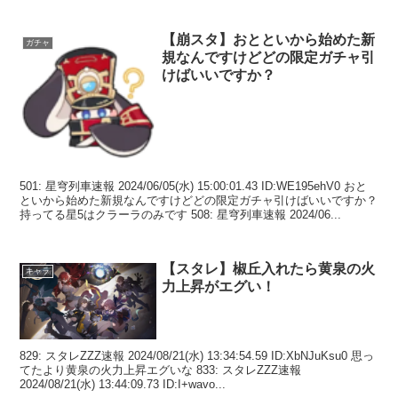
もあり...
【崩スタ】おとといから始めた新
ガチャ
規なんですけどどの限定ガチャ引
けばいいですか？
501: 星穹列車速報 2024/06/05(水) 15:00:01.43 ID:WE195ehV0 おと
といから始めた新規なんですけどどの限定ガチャ引けばいいですか？
持ってる星5はクラーラのみです 508: 星穹列車速報 2024/06...
【スタレ】椒丘入れたら黄泉の火
キャラ
力上昇がエグい！
829: スタレZZZ速報 2024/08/21(水) 13:34:54.59 ID:XbNJuKsu0 思っ
てたより黄泉の火力上昇エグいな 833: スタレZZZ速報
2024/08/21(水) 13:44:09.73 ID:I+wavo...