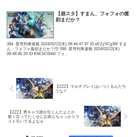
【崩スタ】すまん、フォフォの復
ガチャ
刻まだか？
394: 星穹列車速報 2024/02/22(木) 09:44:47.97 ID:eEZySCg3M すま
ん フォフォ復刻まだか？🥺 398: 星穹列車速報 2024/02/22(木)
09:48:46.20 ID:KNCbC0hb0 フォ...
【ZZZ】マルチプレイはいつくるんだろ
うな？
【ZZZ】男キャラ誰が引くんだよとか
散々言ってたくせにお前らちゃっかりラ
イト引いてるよなｗ