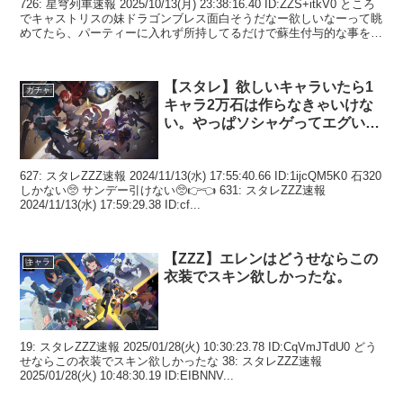
726: 星穹列車速報 2025/10/13(月) 23:38:16.40 ID:ZZS+itkV0 ところ
でキャストリスの妹ドラゴンブレス面白そうだなー欲しいなーって眺
めてたら、パーティーに入れず所持してるだけで蘇生付与的な事を書
いてあっ...
【スタレ】欲しいキャラいたら1
ガチャ
キャラ2万石は作らなきゃいけな
い。やっぱソシャゲってエグい…
627: スタレZZZ速報 2024/11/13(水) 17:55:40.66 ID:1ijcQM5K0 石320
しかない🥺 サンデー引けない🥺👉👈 631: スタレZZZ速報
2024/11/13(水) 17:59:29.38 ID:cf...
【ZZZ】エレンはどうせならこの
キャラ
衣装でスキン欲しかったな。
19: スタレZZZ速報 2025/01/28(火) 10:30:23.78 ID:CqVmJTdU0 どう
せならこの衣装でスキン欲しかったな 38: スタレZZZ速報
2025/01/28(火) 10:48:30.19 ID:EIBNNV...