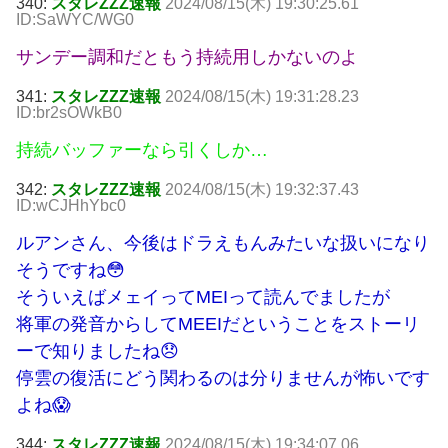
340:
スタレZZZ速報
2024/08/15(木) 19:30:25.61
ID:SaWYC/WG0
サンデー調和だともう持続用しかないのよ
341:
スタレZZZ速報
2024/08/15(木) 19:31:28.23
ID:br2sOWkB0
持続バッファーなら引くしか…
342:
スタレZZZ速報
2024/08/15(木) 19:32:37.43
ID:wCJHhYbc0
ルアンさん、今後はドラえもんみたいな扱いになり
そうですね😳
そういえばメェイってMEIって読んでましたが
将軍の発音からしてMEEIだということをストーリ
ーで知りましたね😞
停雲の復活にどう関わるのは分りませんが怖いです
よね😱
344:
スタレZZZ速報
2024/08/15(木) 19:34:07.06