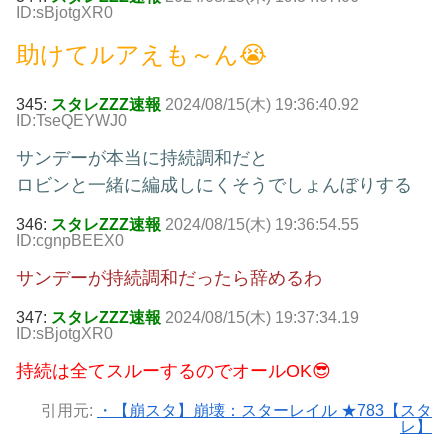
ID:sBjotgXR0
助けてルアえも～ん😭
345:
スタレZZZ速報
2024/08/15(木) 19:36:40.92
ID:TseQEYWJ0
サンデーが本当に持続調和だと
ロビンと一緒に編成しにくそうでしょんぼりする
346:
スタレZZZ速報
2024/08/15(木) 19:36:54.55
ID:cgnpBEEX0
サンデーが持続調和だったら辞めるわ
347:
スタレZZZ速報
2024/08/15(木) 19:37:34.19
ID:sBjotgXR0
持続は全てスルーするのでオールOK😎
引用元:
・【崩スタ】崩壊：スターレイル ★783【スタ
レ】