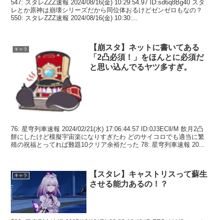
547: スタレZZZ速報 2024/08/16(金) 10:29:54.97 ID:sd6q8Bg40 スタ
レとか原神は崩壊シリーズだから同位体おるけどゼンゼロもなの？
550: スタレZZZ速報 2024/08/16(金) 10:30:...
【崩スタ】ネットに書いてある
キャラ
「2凸必須！」をほんとに必須だ
と思い込んでるヤツ多すぎ。
76: 星穹列車速報 2024/02/21(水) 17:06:44.57 ID:0J3ECll/M 飲月2凸
餅にしたけど模擬宇宙楽になりすぎたわ どのサイコロでも適当に繁
殖の祝福とってれば難題10クリア余裕だった 78: 星穹列車速報 20...
【スタレ】キャストリスって蘇生
キャラ
させる能力あるの！？