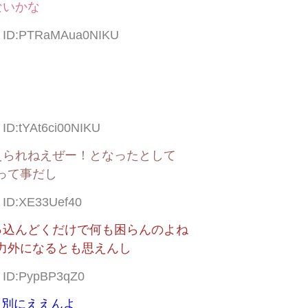
ないかな
61 ID:PTRaMAua0NIKU
 ID:tYAt6ci00NIKU
えられねえぜー！となったとして
って事だし
8 ID:XE33Uef40
っ込んどくだけで何も困らんのよね
戦力外になるとも思えんし
0 ID:PypBP3qZ0
し別にええんよ