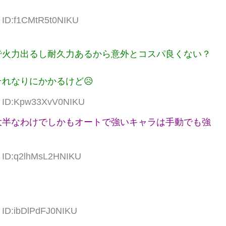
6 ID:f1CMtR5t0NIKU
で火力出るし耐久力あるから意外とコスパ良くない？
れなりにかかるけど😥
53 ID:Kpw33XvV0NIKU
大半なわけでしかもオートで強いキャラは手動でも強
7 ID:q2lhMsL2HNIKU
4 ID:ibDlPdFJ0NIKU