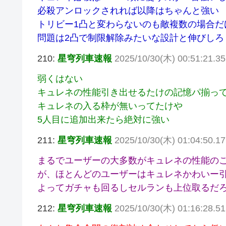
必殺アンロックされれば以降はちゃんと強い
トリビー1凸と変わらないのも敵複数の場合だ
問題は2凸で制限解除みたいな設計と伸びしろ
210:
星穹列車速報
2025/10/30(木) 00:51:21.
弱くはない
キュレネの性能引き出せるたけの記憶パ揃っ
キュレネの入る枠が無いってたけや
5人目に追加出来たら絶対に強い
211:
星穹列車速報
2025/10/30(木) 01:04:50.
まるでユーザーの大多数がキュレネの性能の
が、ほとんどのユーザーはキュレネかわいー
よってガチャも回るしセルランも上位取るだ
212:
星穹列車速報
2025/10/30(木) 01:16:28.