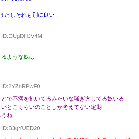
けだしそれも別に良い
35 ID:OUgDHJV4M
てるような奴は
17 ID:2YZnRPwF0
ことで不満を抱いてるみたいな騒ぎ方してる奴いる
引いとこくらいのことしか考えてない定期
ろうね
51 ID:B3qYUED20