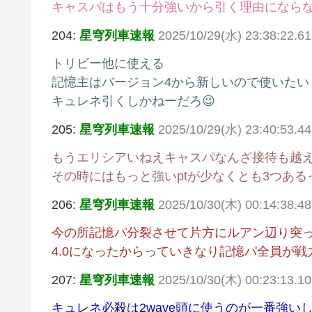
キャスパはもう十分強いから引く理由になら
204:
星穹列車速報
2025/10/29(水) 23:38:22.
トリビー他に使える
記憶主はバージョン4から新しいので使いたい
キュレネ引くしかねーだろ😉
205:
星穹列車速報
2025/10/29(水) 23:40:53.44
もうエリシアいねえキャスパなんざ接待も越
その時にはもっと強いptが少なくとも3つある
206:
星穹列車速報
2025/10/30(木) 00:14:38.4
今の所記憶パ分裂させて片方にルアン辺り突
4.0になったからっていきなり記憶パ全員が
207:
星穹列車速報
2025/10/30(木) 00:23:13.1
キュレネ必殺は2wave頭に使うのが一番強い