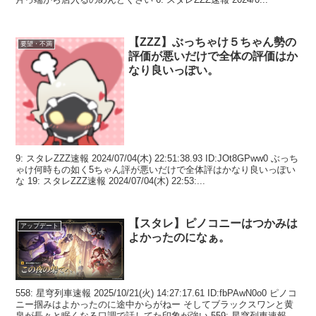
【ZZZ】ぶっちゃけ５ちゃん勢の
要望・不満
評価が悪いだけで全体の評価はか
なり良いっぽい。
9: スタレZZZ速報 2024/07/04(木) 22:51:38.93 ID:JOt8GPww0 ぶっち
ゃけ何時もの如く5ちゃん評が悪いだけで全体評はかなり良いっぽい
な 19: スタレZZZ速報 2024/07/04(木) 22:53:...
【スタレ】ピノコニーはつかみは
アップデート
よかったのになぁ。
558: 星穹列車速報 2025/10/21(火) 14:27:17.61 ID:fbPAwN0o0 ピノコ
ニー掴みはよかったのに途中からがねー そしてブラックスワンと黄
泉が長々と眠くなる口調で話してた印象が強い 559: 星穹列車速報