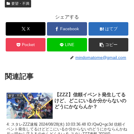
要望・不満
シェアする
X
Facebook
はてブ
Pocket
LINE
コピー
mindomatome@gmail.com
関連記事
【ZZZ】信頼イベント発生してる
要望・不満
けど、どこにいるか分からないの
どうにかならんか？
4: スタレZZZ速報 2024/08/28(水) 10:03:36.48 ID:/QwQ+gc3d 信頼イ
ベント発生してるけどどこにいるか分からないのどうにかならんかね
片っ端から店入るのめんどくさい 6: スタレZZZ速報 2024/0...