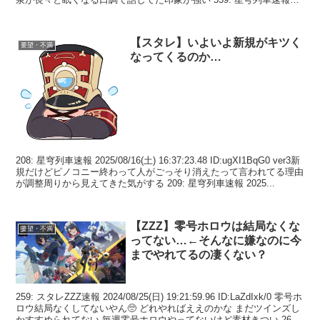
2...
【スタレ】いよいよ新規がキツく
要望・不満
なってくるのか…
208: 星穹列車速報 2025/08/16(土) 16:37:23.48 ID:ugXI1BqG0 ver3新
規だけどピノコニー終わって人がごっそり消えたって言われてる理由
が調整周りから見えてきた気がする 209: 星穹列車速報 2025...
【ZZZ】零号ホロウは結局なくな
要望・不満
ってない…←そんなに嫌なのに今
までやれてるの凄くない？
259: スタレZZZ速報 2024/08/25(日) 19:21:59.96 ID:LaZdIxk/0 零号ホ
ロウ結局なくしてないやん🥺 どれやればええのかな まだツインズし
かすすめられてない 毎週零号ホロウやってないけど素材きつい 26...