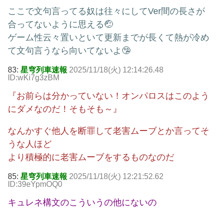
ここで文句言ってる奴は往々にしてVer間の長さが
合ってないように思える🤕
ゲーム性云々置いといて更新までが長くて熱が冷め
て文句言うなら向いてないよ🤥
83:
星穹列車速報
2025/11/18(火) 12:14:26.48
ID:wKi7g3zBM
『お前らは分かっていない！オンパロスはこのよう
にダメなのだ！そもそも～』
なんかすぐ他人を断罪して老害ムーブとか言ってそ
うな人ほど
より積極的に老害ムーブをするものなのだ
85:
星穹列車速報
2025/11/18(火) 12:21:52.62
ID:39eYpmOQ0
キュレネ構文のこういうの他にないの