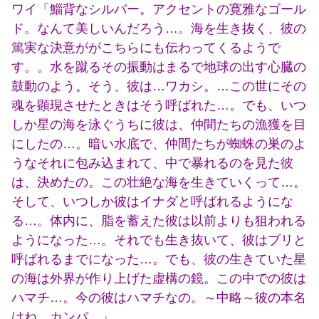
ワイ「鯔背なシルバー。アクセントの寛雅なゴール
ド。なんて美しいんだろう…。海を生き抜く、彼の
篤実な決意ががこちらにも伝わってくるようで
す。。水を蹴るその振動はまるで地球の出す心臓の
鼓動のよう。そう、彼は…ワカシ。…この世にその
魂を顕現させたときはそう呼ばれた…。でも、いつ
しか星の海を泳ぐうちに彼は、仲間たちの漁獲を目
にしたの…。暗い水底で、仲間たちが蜘蛛の巣のよ
うなそれに包み込まれて、中で暴れるのを見た彼
は、決めたの。この壮絶な海を生きていくって…。
そして、いつしか彼はイナダと呼ばれるようにな
る…。体内に、脂を蓄えた彼は以前よりも狙われる
ようになった…。それでも生き抜いて、彼はブリと
呼ばれるまでになった…。でも、彼の生きていた星
の海は外界が作り上げた虚構の鏡。この中での彼は
ハマチ…。今の彼はハマチなの。～中略～彼の本名
はね…カンパ…」